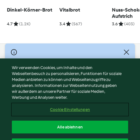
Dinkel-Körner-Brot
Vitalbrot
Nuss-Schok
Aufstrich
4.7
(1.2K)
3.4
(567)
3.6
(403)
© Copyright 2026
Nutzungsbedingungen
Wir verwenden Cookies, um Inhalte und den
Webseitenbesuch zu personalisieren, Funktionen für soziale
Datenschutzrichtlinien
Medien anbieten zu können und Webseitenzugriffe zu
Disclaimer
analysieren. Informationen zur Webseitennutzung geben
Impressum
wir außerdem an unsere Partner für soziale Medien,
Werbung und Analysen weiter.
Cookies
Inhalt melden
Cookie Einstellungen
Abo kündigen
Vertrag widerrufen
Alle ablehnen
Erklärung zur Barrierefreiheit