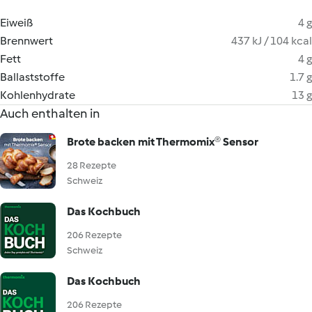
Eiweiß
4 g
Brennwert
437 kJ / 104 kcal
Fett
4 g
Ballaststoffe
1.7 g
Kohlenhydrate
13 g
Auch enthalten in
Brote backen mit Thermomix® Sensor
28 Rezepte
Schweiz
Das Kochbuch
206 Rezepte
Schweiz
Das Kochbuch
206 Rezepte