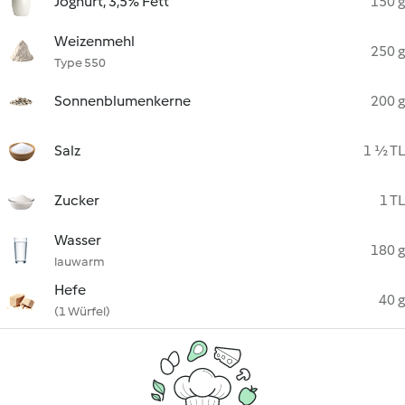
Joghurt, 3,5% Fett
150 g
Weizenmehl
250 g
Type 550
Sonnenblumenkerne
200 g
Salz
1 ½ TL
Zucker
1 TL
Wasser
180 g
lauwarm
Hefe
40 g
(1 Würfel)