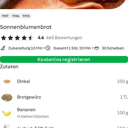
TM7
TM6
TM5
Sonnenblumenbrot
4.6
665 Bewertungen
Zubereitung 10 Min
Gesamt 1 Std. 20 Min
30 Scheiben
Kostenlos registrieren
Zutaten
Dinkel
250 g
Brotgewürz
1 TL
Bananen
100 g
in kleinen Stücken