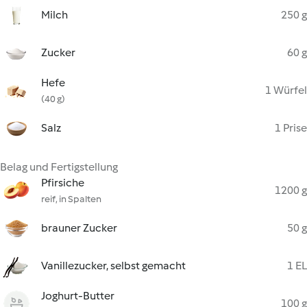
Milch
250 g
Zucker
60 g
Hefe
1 Würfel
(40 g)
Salz
1 Prise
Belag und Fertigstellung
Pfirsiche
1200 g
reif, in Spalten
brauner Zucker
50 g
Vanillezucker, selbst gemacht
1 EL
Joghurt-Butter
100 g