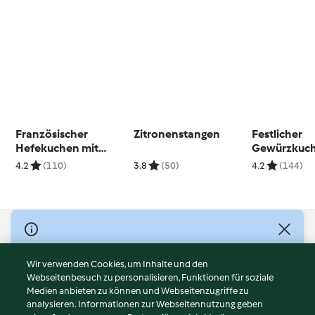
Französischer
Zitronenstangen
Festlicher
Hefekuchen mit
Gewürzkuc
Vanillecreme
4.2
(110)
3.8
(50)
4.2
(144)
© Copyright 2026
Nutzungsbedingungen
Wir verwenden Cookies, um Inhalte und den
Webseitenbesuch zu personalisieren, Funktionen für soziale
Datenschutzrichtlinien
Medien anbieten zu können und Webseitenzugriffe zu
Disclaimer
analysieren. Informationen zur Webseitennutzung geben