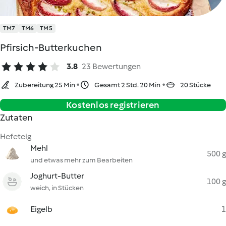
TM7
TM6
TM5
Pfirsich-Butterkuchen
3.8
23 Bewertungen
Zubereitung 25 Min
Gesamt 2 Std. 20 Min
20 Stücke
Kostenlos registrieren
Zutaten
Hefeteig
Mehl
500 g
und etwas mehr zum Bearbeiten
Joghurt-Butter
100 g
weich, in Stücken
Eigelb
1