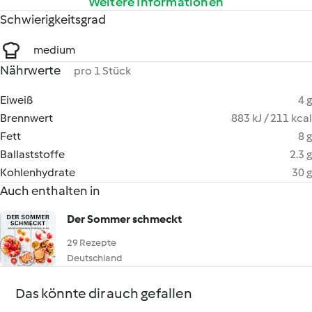
Weitere Informationen
Schwierigkeitsgrad
medium
Nährwerte
pro 1 Stück
Eiweiß
4 g
Brennwert
883 kJ / 211 kcal
Fett
8 g
Ballaststoffe
2.3 g
Kohlenhydrate
30 g
Auch enthalten in
Der Sommer schmeckt
29 Rezepte
Deutschland
Das könnte dir auch gefallen