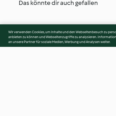
Das könnte dir auch gefallen
Wir verwenden Cookies, um Inhalte und den Webseitenbesuch zu person
anbieten zu können und Webseitenzugriffe zu analysieren. Informati
an unsere Partner für soziale Medien, Werbung und Analysen weiter.
Buchteln mit Zwetschken
Kaffeekrapferl
Manner Original Neapolitaner
Schnitten Füllung
4.6
(47)
4.7
(55)
© Copyright 2026