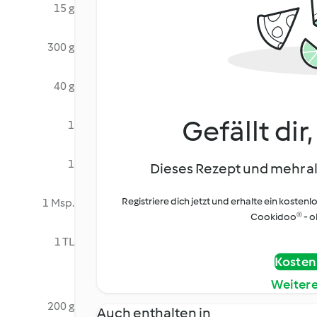
15 g
300 g
40 g
Gefällt dir
1
1
Dieses Rezept und mehr al
Registriere dich jetzt und erhalte ein kostenl
1 Msp.
Cookidoo® - oh
1 TL
Kostenl
Weiter
200 g
Auch enthalten in