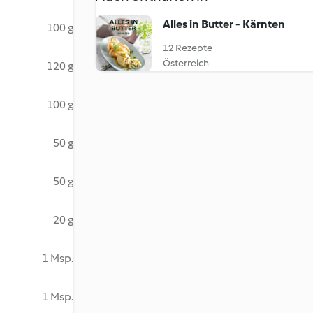
Alles in Butter - Kärnten
100 g
12 Rezepte
Österreich
120 g
100 g
50 g
50 g
20 g
1 Msp.
1 Msp.