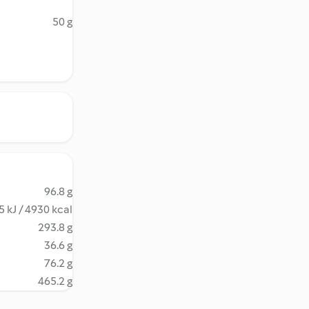
50 g
96.8 g
 kJ / 4930 kcal
293.8 g
36.6 g
76.2 g
465.2 g