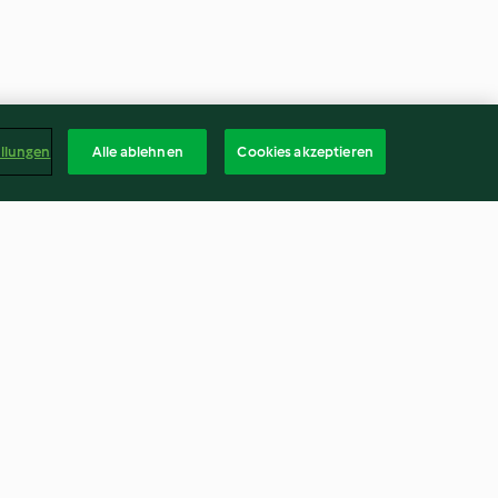
ellungen
Alle ablehnen
Cookies akzeptieren
chen
Omas Hausfreunde
4.3
(30)