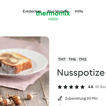
Entdecken
Abo Vorteile
Hilfe
TM7
TM6
TM5
Nusspotize
4.8
80 Be
Zubereitung 20 Min