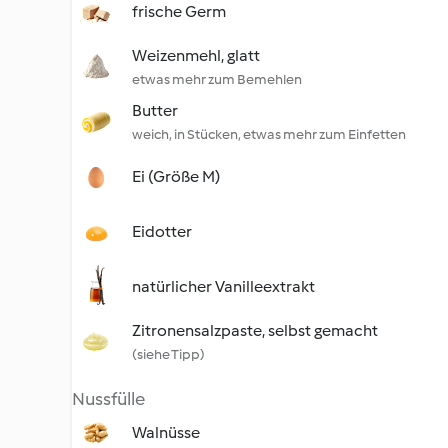
frische Germ
Weizenmehl, glatt
etwas mehr zum Bemehlen
Butter
weich, in Stücken, etwas mehr zum Einfetten
Ei (Größe M)
Eidotter
natürlicher Vanilleextrakt
Zitronensalzpaste, selbst gemacht
(siehe Tipp)
Nussfülle
Walnüsse