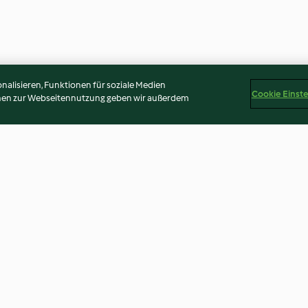
alisieren, Funktionen für soziale Medien
Cookie Einst
onen zur Webseitennutzung geben wir außerdem
Eisenbahner von Dr. Oetker
Gefüllte Lebku
3.1
(45)
4.8
(75)