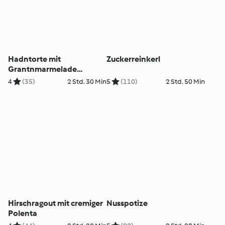
Hadntorte mit
Zuckerreinkerl
Grantnmarmelade
(Buchweizen-Nusstorte
4
(35)
2 Std. 30 Min
5
(110)
2 Std. 50 Min
mit Preiselbeeren)
Hirschragout mit cremiger
Nusspotize
Polenta