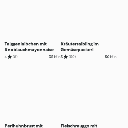
Talggenlaibchen mit
Kräutersaibling im
Knoblauchmayonnaise
Gemüsepackerl
4
(8)
35 Min
5
(50)
50 Min
Perlhuhnbrust mit
Fleischrauggn mit