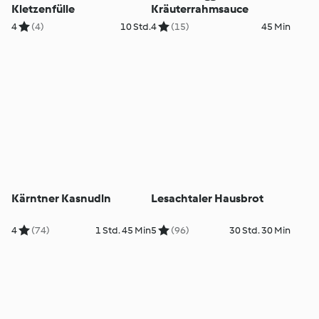
Kletzenfülle
Kräuterrahmsauce
4
(4)
10 Std.
4
(15)
45 Min
Kärntner Kasnudln
Lesachtaler Hausbrot
4
(74)
1 Std. 45 Min
5
(96)
30 Std. 30 Min