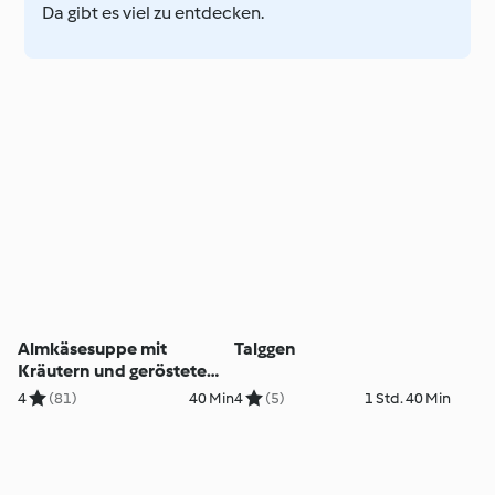
Da gibt es viel zu entdecken.
Almkäsesuppe mit
Talggen
Kräutern und geröstetem
Brot
4
(81)
40 Min
4
(5)
1 Std. 40 Min