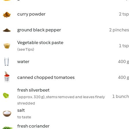
curry powder
2 tsp
ground black pepper
2 pinches
Vegetable stock paste
1 tsp
(see Tips)
water
400 g
canned chopped tomatoes
400 g
fresh silverbeet
1 bunch
(approx. 320 g), stems removed and leaves finely
shredded
salt
to taste
fresh coriander