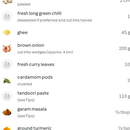
2 cm
peeled
fresh long green chilli
1
deseeded if preferred and cut into halves
ghee
45 g
brown onion
200 g
cut into wedges (approx. 4 cm)
fresh curry leaves
10
cardamom pods
2
crushed
tandoori paste
110 g
(see Tips)
garam masala
½ tbsp
(see Tips)
ground turmeric
½ tsp