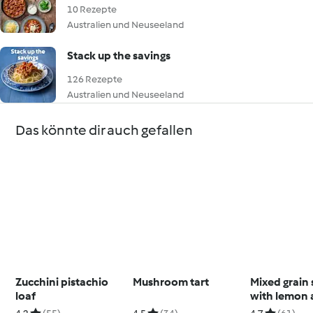
10 Rezepte
Australien und Neuseeland
Stack up the savings
126 Rezepte
Australien und Neuseeland
Das könnte dir auch gefallen
Zucchini pistachio
Mushroom tart
Mixed grain 
loaf
with lemon
honey dress