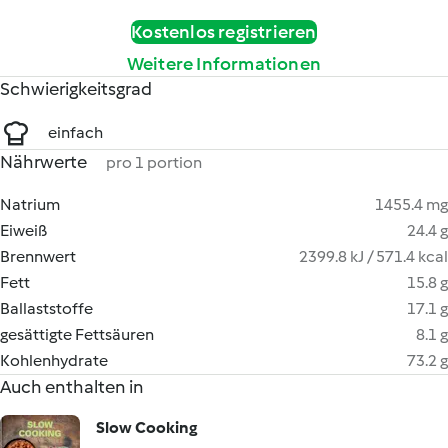
Kostenlos registrieren
Weitere Informationen
Schwierigkeitsgrad
einfach
Nährwerte
pro 1 portion
Natrium
1455.4 mg
Eiweiß
24.4 g
Brennwert
2399.8 kJ / 571.4 kcal
Fett
15.8 g
Ballaststoffe
17.1 g
gesättigte Fettsäuren
8.1 g
Kohlenhydrate
73.2 g
Auch enthalten in
Slow Cooking