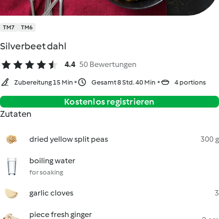
TM7
TM6
Silverbeet dahl
4.4
50 Bewertungen
Zubereitung 15 Min
Gesamt 8 Std. 40 Min
4 portions
Kostenlos registrieren
Zutaten
dried yellow split peas
300 g
boiling water
for soaking
garlic cloves
3
piece fresh ginger