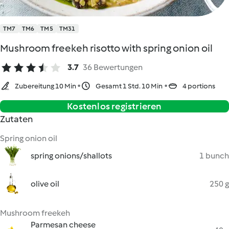
TM7
TM6
TM5
TM31
Mushroom freekeh risotto with spring onion oil
3.7
36 Bewertungen
Zubereitung 10 Min
Gesamt 1 Std. 10 Min
4 portions
Kostenlos registrieren
Zutaten
Spring onion oil
spring onions/shallots
1 bunch
olive oil
250 g
Mushroom freekeh
Parmesan cheese