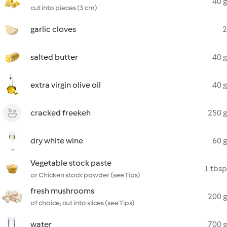
40 g
cut into pieces (3 cm)
garlic cloves
2
salted butter
40 g
extra virgin olive oil
40 g
cracked freekeh
250 g
dry white wine
60 g
Vegetable stock paste
1 tbsp
or Chicken stock powder (see Tips)
fresh mushrooms
200 g
of choice, cut into slices (see Tips)
water
700 g