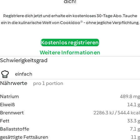
dich!
Registriere dich jetzt und erhalte ein kostenloses 30-Tage Abo. Tauche
ein in die kulinarische Welt von Cookidoo® - ohne jegliche Verpflichtung.
Kostenlos registrieren
Weitere Informationen
Schwierigkeitsgrad
einfach
Nährwerte
pro 1 portion
Natrium
489.8 mg
Eiweiß
14.1 g
Brennwert
2286.3 kJ / 544.4 kcal
Fett
33.3 g
Ballaststoffe
7.1 g
gesättigte Fettsäuren
11 g