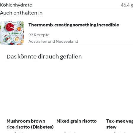
Kohlenhydrate
46.4 g
Auch enthalten in
Thermomix creating something incredible
92 Rezepte
Australien und Neuseeland
Das könnte dir auch gefallen
Mushroom brown
Mixed grain risotto
Tex-mex ve
rice risotto (Diabetes)
stew