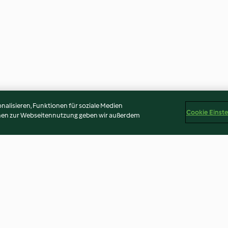
alisieren, Funktionen für soziale Medien
Cookie Einst
onen zur Webseitennutzung geben wir außerdem
Mandeln
No-bake-Lebkuchen-
Mandelkuchen
Cheesecake
4.0
(20)
4.7
(84)