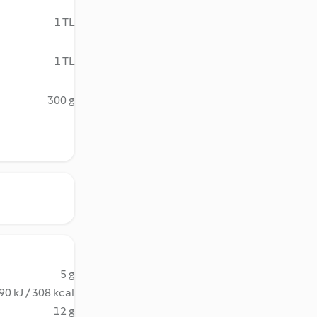
1 TL
1 TL
300 g
5 g
90 kJ / 308 kcal
12 g