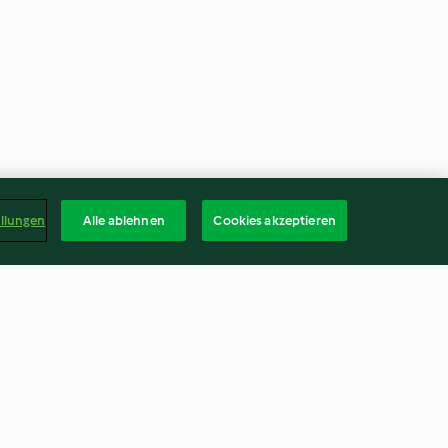
ellungen
Alle ablehnen
Cookies akzeptieren
Käse-Streusel-Gläschen aus
dem Varoma
3.5
(52)