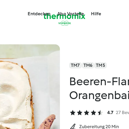
Entdecken
Abo Vorteile
Hilfe
TM7
TM6
TM5
Beeren-Fla
Orangenbai
4.7
27 Be
Zubereitung 20 Min