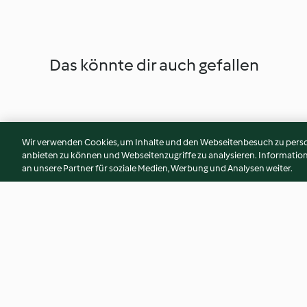
Das könnte dir auch gefallen
Wir verwenden Cookies, um Inhalte und den Webseitenbesuch zu person
anbieten zu können und Webseitenzugriffe zu analysieren. Informati
an unsere Partner für soziale Medien, Werbung und Analysen weiter.
A Bratapfel a day
Himbeertarte mit 
4.4
(159)
4.4
(198)