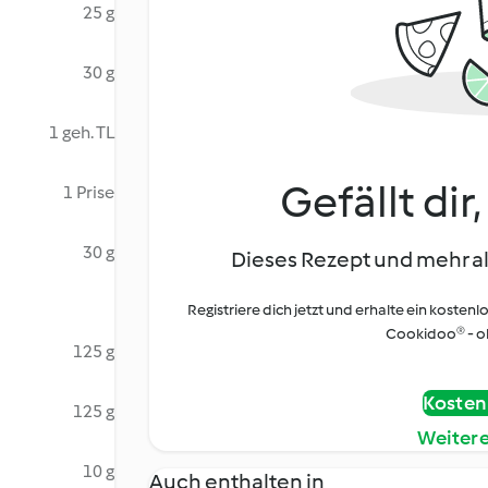
25 g
30 g
1 geh. TL
Gefällt dir
1 Prise
30 g
Dieses Rezept und mehr al
Registriere dich jetzt und erhalte ein kostenl
Cookidoo® - oh
125 g
Kostenl
125 g
Weiter
10 g
Auch enthalten in