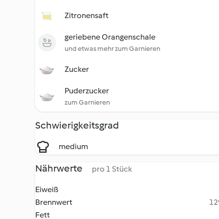
Zitronensaft
geriebene Orangenschale
und etwas mehr zum Garnieren
Zucker
Puderzucker
zum Garnieren
Schwierigkeitsgrad
medium
Nährwerte
pro 1 Stück
Eiweiß
Brennwert
12
Fett