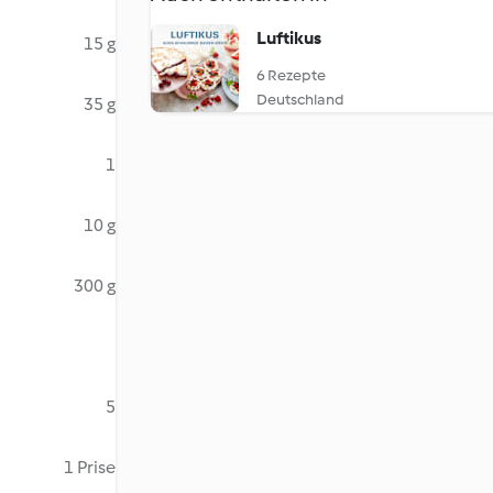
Luftikus
15 g
6 Rezepte
Deutschland
35 g
1
10 g
300 g
5
1 Prise