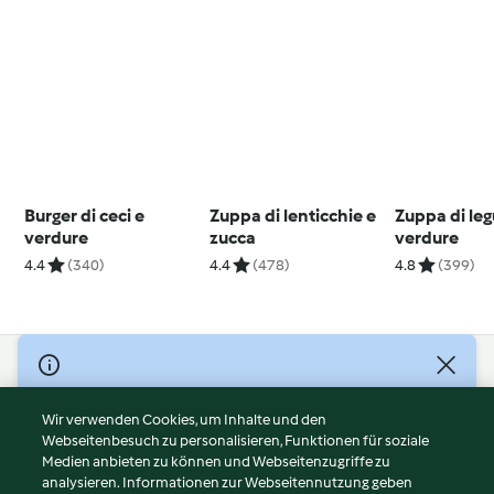
Burger di ceci e
Zuppa di lenticchie e
Zuppa di le
verdure
zucca
verdure
4.4
(340)
4.4
(478)
4.8
(399)
© Copyright 2026
Nutzungsbedingungen
Wir verwenden Cookies, um Inhalte und den
Webseitenbesuch zu personalisieren, Funktionen für soziale
Datenschutzrichtlinien
Medien anbieten zu können und Webseitenzugriffe zu
Disclaimer
analysieren. Informationen zur Webseitennutzung geben