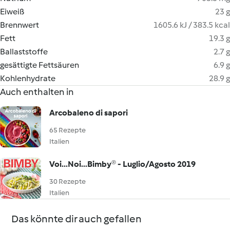
Eiweiß
23 g
Brennwert
1605.6 kJ / 383.5 kcal
Fett
19.3 g
Ballaststoffe
2.7 g
gesättigte Fettsäuren
6.9 g
Kohlenhydrate
28.9 g
Auch enthalten in
Arcobaleno di sapori
65 Rezepte
Italien
Voi...Noi...Bimby® - Luglio/Agosto 2019
30 Rezepte
Italien
Das könnte dir auch gefallen