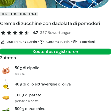
TM7
TM6
TM5
TM31
Crema di zucchine con dadolata di pomodori
4.7
367 Bewertungen
Zubereitung 10 Min
Gesamt 40 Min
4 porzioni
Kostenlos registrieren
Zutaten
50 g di cipolla
a pezzi
40 g di olio extravergine di oliva
100 g di patate
pelate e a pezzi
500 g di zucchine