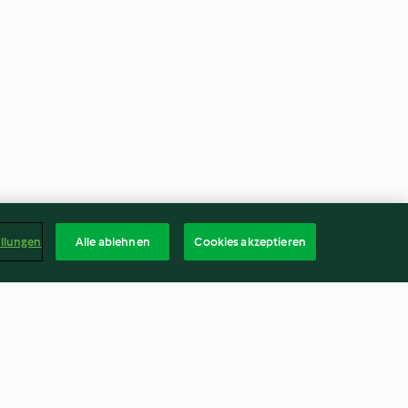
ellungen
Alle ablehnen
Cookies akzeptieren
nel and Tomato
Olive and Mozzarella Farfalle