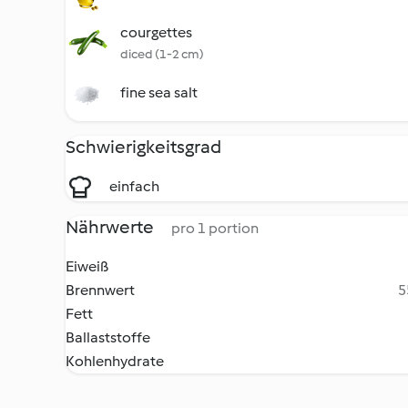
courgettes
diced (1-2 cm)
fine sea salt
Schwierigkeitsgrad
einfach
Nährwerte
pro 1 portion
Eiweiß
Brennwert
5
Fett
Ballaststoffe
Kohlenhydrate