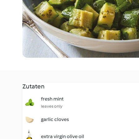
Zutaten
fresh mint
leaves only
garlic cloves
extra virgin olive oil