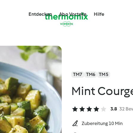
Entdecken
Abo Vorteile
Hilfe
TM7
TM6
TM5
Mint Courg
3.8
32 Be
Zubereitung 10 Min