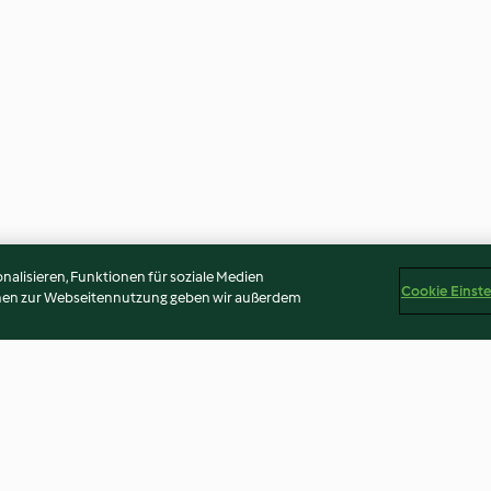
alisieren, Funktionen für soziale Medien
Cookie Einst
onen zur Webseitennutzung geben wir außerdem
d Carrot
Grated Carrot Salad (TM5)
Pasta with Fen