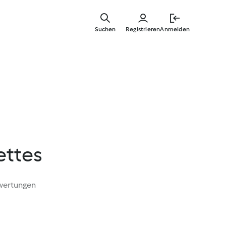
Springe
zum
Suchen
Registrieren
Anmelden
Hauptinha
ettes
wertungen