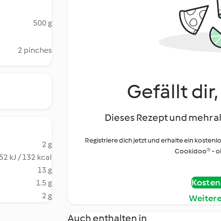
500 g
2 pinches
Gefällt dir
Dieses Rezept und mehr al
Registriere dich jetzt und erhalte ein kostenl
2 g
Cookidoo® - oh
52 kJ / 132 kcal
13 g
Kostenl
1.5 g
2 g
Weiter
Auch enthalten in