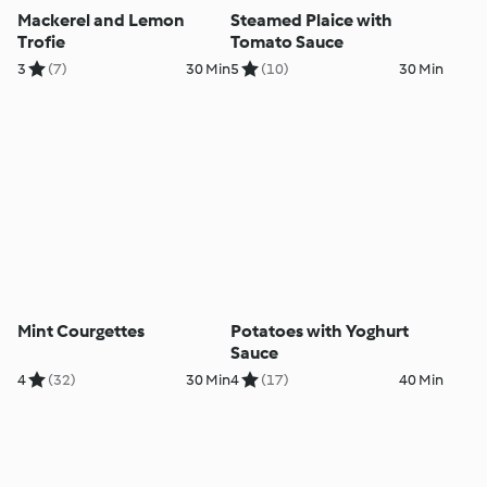
Mackerel and Lemon
Steamed Plaice with
Trofie
Tomato Sauce
3
(7)
30 Min
5
(10)
30 Min
Mint Courgettes
Potatoes with Yoghurt
Sauce
4
(32)
30 Min
4
(17)
40 Min