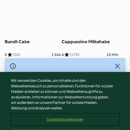
Bundt Cake
Cappuccino Milkshake
5
(26)
1 Std.
4
(175)
10 Min
© Copyright 2026
Nutzungsbedingungen
Wir verwenden Cookies, um Inhalte und den
Webseitenbesuch zu personalisieren, Funktionen für soziale
Datenschutzrichtlinien
Medien anbieten zu können und Webseitenzugriffe zu
Disclaimer
analysieren. Informationen zur Webseitennutzung geben
Impressum
wir außerdem an unsere Partner für soziale Medien,
Werbung und Analysen weiter.
Cookies
Inhalt melden
Cookie Einstellungen
Abo kündigen