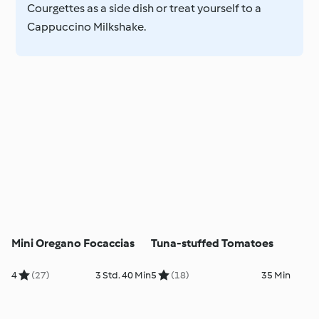
Courgettes as a side dish or treat yourself to a
Cappuccino Milkshake.
Mini Oregano Focaccias
Tuna-stuffed Tomatoes
4
(27)
3 Std. 40 Min
5
(18)
35 Min