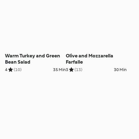
Warm Turkey and Green
Olive and Mozzarella
Bean Salad
Farfalle
4
(10)
35 Min
3
(13)
30 Min