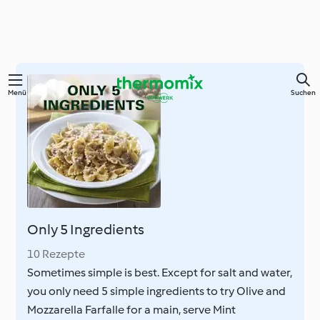
Springe
Menü
Suchen
zum
Hauptinhalt
Only 5 Ingredients
10 Rezepte
Sometimes simple is best. Except for salt and water,
you only need 5 simple ingredients to try Olive and
Mozzarella Farfalle for a main, serve Mint