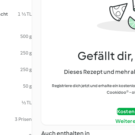
acht
1 ½ TL
500 g
Gefällt dir
250 g
250 g
Dieses Rezept und mehr al
50 g
Registriere dich jetzt und erhalte ein kostenl
Cookidoo® - oh
½ TL
Kostenl
3 Prisen
Weiter
Auch enthalten in