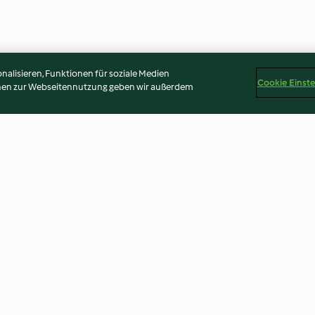
alisieren, Funktionen für soziale Medien
Cookie Einst
onen zur Webseitennutzung geben wir außerdem
 Kartoffeln
Buchstabensuppe
Nudel-Zucchini
Auflauf
4.2
(2K)
4.0
(1.7K)