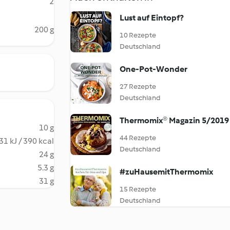
2
Lust auf Eintopf?
200 g
10 Rezepte
Deutschland
One-Pot-Wonder
27 Rezepte
Deutschland
Thermomix® Magazin 5/2019
10 g
44 Rezepte
31 kJ / 390 kcal
Deutschland
24 g
5.3 g
#zuHausemitThermomix
31 g
15 Rezepte
Deutschland