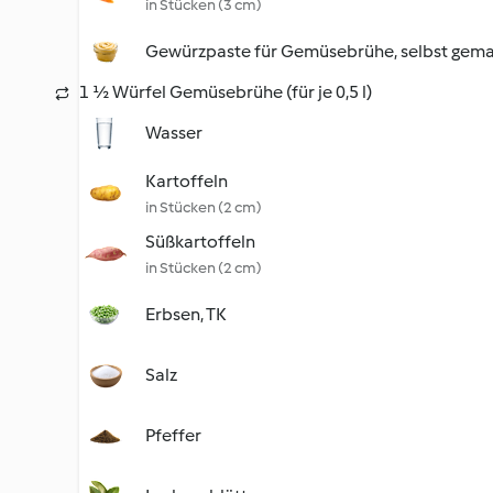
in Stücken (3 cm)
Gewürzpaste für Gemüsebrühe, selbst gem
1 ½ Würfel Gemüsebrühe (für je 0,5 l)
Wasser
Kartoffeln
in Stücken (2 cm)
Süßkartoffeln
in Stücken (2 cm)
Erbsen, TK
Salz
Pfeffer