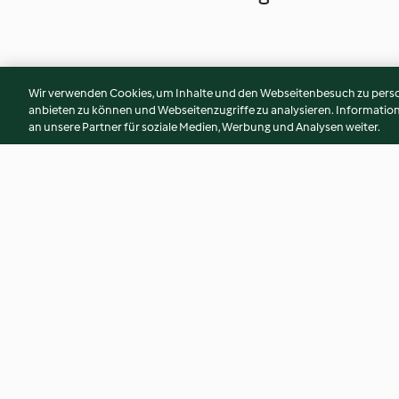
Wir verwenden Cookies, um Inhalte und den Webseitenbesuch zu person
anbieten zu können und Webseitenzugriffe zu analysieren. Informati
an unsere Partner für soziale Medien, Werbung und Analysen weiter.
Kartoffel-Kürbis-Gulasch
Gemüseeintopf mit
und Würstchen
4.7
(3.7K)
4.7
(3.9K)
© Copyright 2026