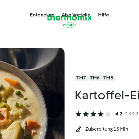
Entdecken
Abo Vorteile
Hilfe
TM7
TM6
TM5
Kartoffel-E
4.2
3.3K 
Zubereitung 15 Min