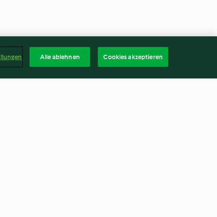
ellungen
Alle ablehnen
Cookies akzeptieren
-Thunfisch-
Kartoffel-Blumenkohl-Gratin
4.5
(2K)