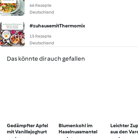
66 Rezepte
Deutschland
#zuhausemitThermomix
15 Rezepte
Deutschland
Das könnte dir auch gefallen
Gedämpfter Apfel
Blumenkohl im
Leichter Zu
mit Vanillejoghurt
Haselnussmantel
aus den Va
Förmchen