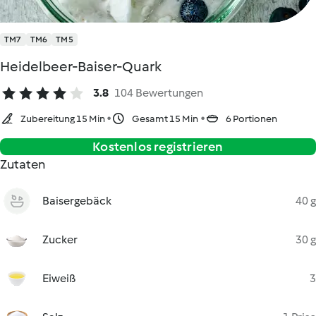
TM7
TM6
TM5
Heidelbeer-Baiser-Quark
3.8
104 Bewertungen
Zubereitung 15 Min
Gesamt 15 Min
6 Portionen
Kostenlos registrieren
Zutaten
Baisergebäck
40 g
Zucker
30 g
Eiweiß
3