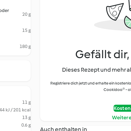
 oder
20 g
15 g
180 g
Gefällt dir
Dieses Rezept und mehr al
Registriere dich jetzt und erhalte ein kostenl
Cookidoo® - oh
11 g
Kostenl
44 kJ / 201 kcal
Weiter
13 g
0.6 g
Auch enthalten in