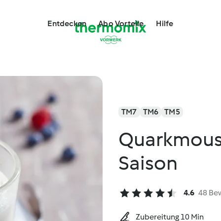
Entdecken
Abo Vorteile
Hilfe
TM7
TM6
TM5
Quarkmouss
Saison
4.6
48 Be
Zubereitung 10 Min