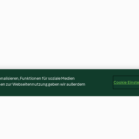
alisieren, Funktionen für soziale Medien
Cookie Einst
onen zur Webseitennutzung geben wir außerdem
Konfitüre
Schoko-Kirsch-Kuchen aus
Melonen-Drink