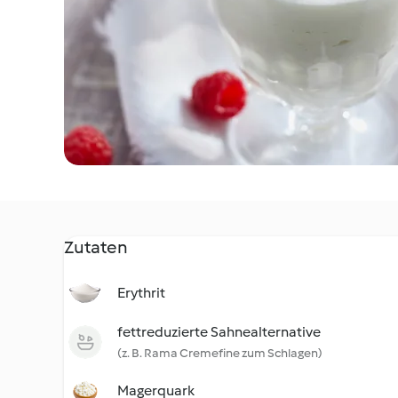
Zutaten
Erythrit
fettreduzierte Sahnealternative
(z. B. Rama Cremefine zum Schlagen)
Magerquark