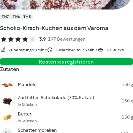
TM7
TM6
TM5
Schoko-Kirsch-Kuchen aus dem Varoma
3.9
197 Bewertungen
Zubereitung 20 Min
Gesamt 4 Std. 35 Min
18 Stücke
Kostenlos registrieren
Zutaten
Mandeln
150 g
Zartbitter-Schokolade (70% Kakao)
150 g
in Stücken
Butter
150 g
in Stücken
Schattenmorellen