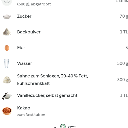
1 Glas
(680 g), abgetropft
Zucker
70 g
Backpulver
1 TL
Eier
3
Wasser
500 g
Sahne zum Schlagen, 30-40 % Fett,
300 g
kühlschrankkalt
Vanillezucker, selbst gemacht
1 TL
Kakao
zum Bestäuben