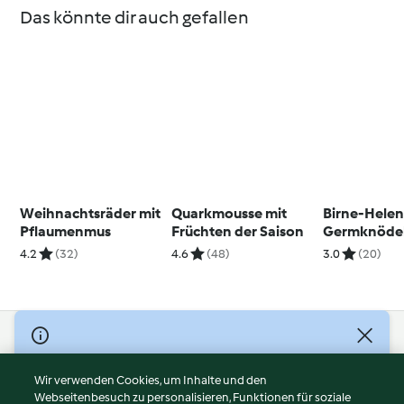
Das könnte dir auch gefallen
Weihnachtsräder mit
Quarkmousse mit
Birne-Hele
Pflaumenmus
Früchten der Saison
Germknöde
4.2
(32)
4.6
(48)
3.0
(20)
© Copyright 2026
Nutzungsbedingungen
Wir verwenden Cookies, um Inhalte und den
Webseitenbesuch zu personalisieren, Funktionen für soziale
Datenschutzrichtlinien