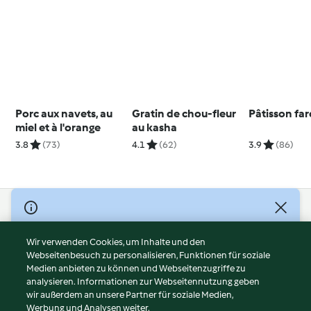
Porc aux navets, au
Gratin de chou-fleur
Pâtisson far
miel et à l'orange
au kasha
3.8
(73)
4.1
(62)
3.9
(86)
© Copyright 2026
Nutzungsbedingungen
Wir verwenden Cookies, um Inhalte und den
Webseitenbesuch zu personalisieren, Funktionen für soziale
Datenschutzrichtlinien
Medien anbieten zu können und Webseitenzugriffe zu
Disclaimer
analysieren. Informationen zur Webseitennutzung geben
Impressum
wir außerdem an unsere Partner für soziale Medien,
Werbung und Analysen weiter.