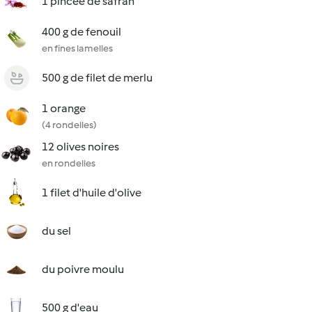
1 pincée de safran
400 g de fenouil
en fines lamelles
500 g de filet de merlu
1 orange
(4 rondelles)
12 olives noires
en rondelles
1 filet d'huile d'olive
du sel
du poivre moulu
500 g d'eau