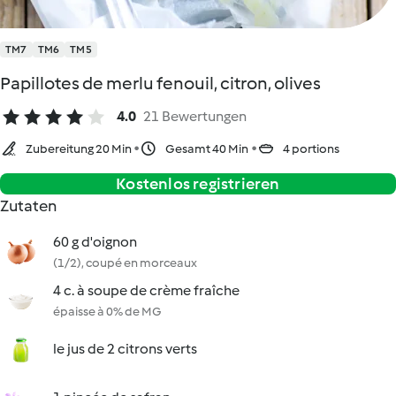
TM7
TM6
TM5
Papillotes de merlu fenouil, citron, olives
4.0
21 Bewertungen
Zubereitung 20 Min
Gesamt 40 Min
4 portions
Kostenlos registrieren
Zutaten
60 g d'oignon
(1/2), coupé en morceaux
4 c. à soupe de crème fraîche
épaisse à 0% de MG
le jus de 2 citrons verts