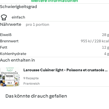
Weitere Informationen
Schwierigkeitsgrad
einfach
Nährwerte
pro 1 portion
Eiweiß
28 g
Brennwert
955 kJ / 228 kcal
Fett
12 g
Kohlenhydrate
4 g
Auch enthalten in
Larousse Cuisiner light - Poissons et crustacés Vol.II
9 Rezepte
Frankreich
Das könnte dir auch gefallen