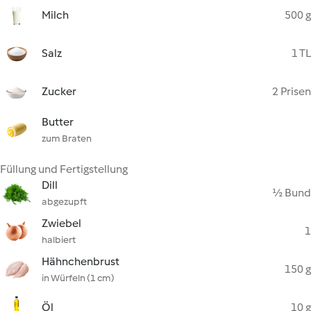
Milch
500 g
Salz
1 TL
Zucker
2 Prisen
Butter
zum Braten
Füllung und Fertigstellung
Dill
½ Bund
abgezupft
Zwiebel
1
halbiert
Hähnchenbrust
150 g
in Würfeln (1 cm)
Öl
10 g