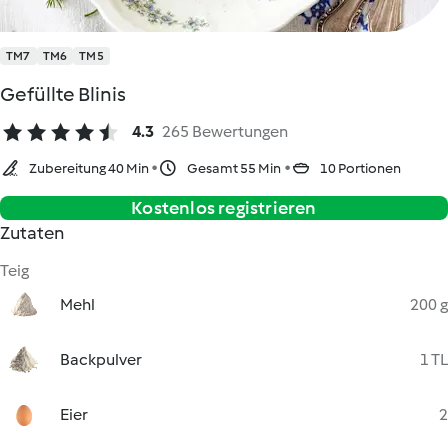
TM7
TM6
TM5
Gefüllte Blinis
4.3
265 Bewertungen
Zubereitung 40 Min
Gesamt 55 Min
10 Portionen
Kostenlos registrieren
Zutaten
Teig
Mehl
200 g
Backpulver
1 TL
Eier
2