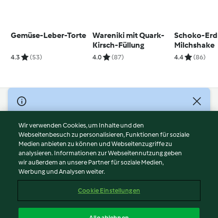
Gemüse-Leber-Torte
Wareniki mit Quark-
Schoko-Erd
Kirsch-Füllung
Milchshake
4.3
(53)
4.0
(87)
4.4
(86)
© Copyright 2026
Nutzungsbedingungen
Wir verwenden Cookies, um Inhalte und den
Webseitenbesuch zu personalisieren, Funktionen für soziale
Datenschutzrichtlinien
Medien anbieten zu können und Webseitenzugriffe zu
Disclaimer
analysieren. Informationen zur Webseitennutzung geben
Impressum
wir außerdem an unsere Partner für soziale Medien,
Werbung und Analysen weiter.
Cookies
Inhalt melden
Cookie Einstellungen
Abo kündigen
Vertrag widerrufen
Alle ablehnen