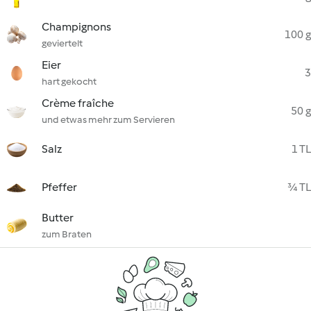
Champignons
100 g
geviertelt
Eier
3
hart gekocht
Crème fraîche
50 g
und etwas mehr zum Servieren
Salz
1 TL
Pfeffer
¾ TL
Butter
zum Braten