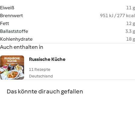
Eiweiß
11 g
Brennwert
951 kJ / 277 kcal
Fett
12 g
Ballaststoffe
3.3 g
Kohlenhydrate
18 g
Auch enthalten in
Russische Küche
11 Rezepte
Deutschland
Das könnte dir auch gefallen