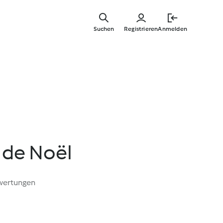
Springe
zum
Suchen
Registrieren
Anmelden
Hauptinha
i de Noël
wertungen