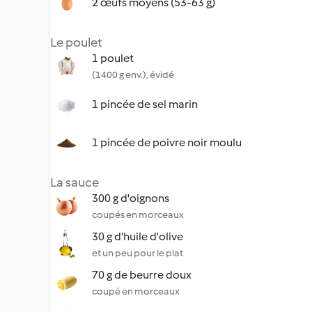
2 œufs moyens (53-63 g)
Le poulet
1 poulet
(1400 g env.), évidé
1 pincée de sel marin
1 pincée de poivre noir moulu
La sauce
300 g d'oignons
coupés en morceaux
30 g d'huile d'olive
et un peu pour le plat
70 g de beurre doux
coupé en morceaux