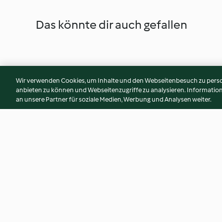
Das könnte dir auch gefallen
Wir verwenden Cookies, um Inhalte und den Webseitenbesuch zu person
anbieten zu können und Webseitenzugriffe zu analysieren. Informati
an unsere Partner für soziale Medien, Werbung und Analysen weiter.
Travers de porc "spécial sauce"
Nids de pommes de 
crème fraîche et a
fumé
4.2
(36)
4.3
(41)