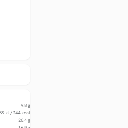
9.8 g
39 kJ / 344 kcal
26.4 g
16.9 g