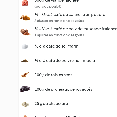
300 g de viande hachée
(porc ou poulet)
¼ - ½ c. à café de cannelle en poudre
à ajuster en fonction des goûts
¼ - ½ c. à café de noix de muscade fraîch
à ajuster en fonction des goûts
½ c. à café de sel marin
¼ c. à café de poivre noir moulu
100 g de raisins secs
100 g de pruneaux dénoyautés
25 g de chapelure