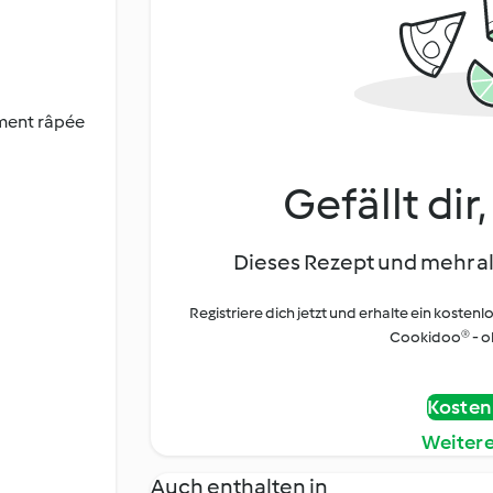
ement râpée
Gefällt dir
Dieses Rezept und mehr al
Registriere dich jetzt und erhalte ein kostenl
Cookidoo® - oh
Kostenl
Weiter
Auch enthalten in