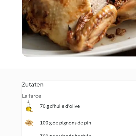
Zutaten
La farce
70 g d'huile d'olive
100 g de pignons de pin