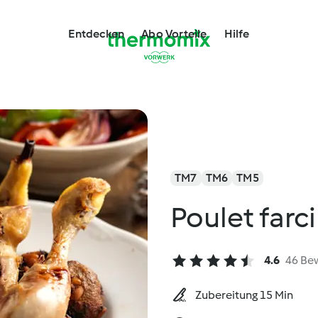
Entdecken
Abo Vorteile
Hilfe
TM7
TM6
TM5
Poulet farc
4.6
46 Be
Zubereitung 15 Min