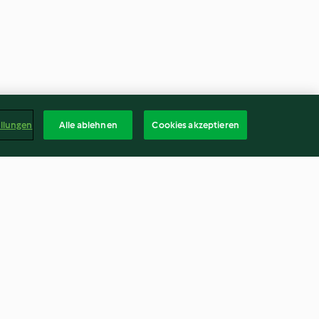
ellungen
Alle ablehnen
Cookies akzeptieren
hâtaigne au
Flan de petits pois et sauce au
fromage
3.9
(62)