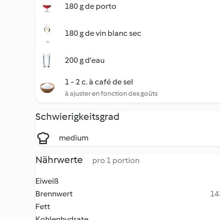
180 g de porto
180 g de vin blanc sec
200 g d'eau
1 - 2 c. à café de sel
à ajuster en fonction des goûts
Schwierigkeitsgrad
medium
Nährwerte
pro 1 portion
Eiweiß
Brennwert
14
Fett
Kohlenhydrate