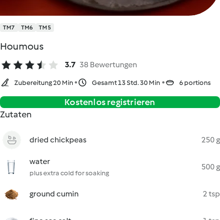
TM7
TM6
TM5
Houmous
3.7
38 Bewertungen
Zubereitung 20 Min
Gesamt 13 Std. 30 Min
6 portions
Kostenlos registrieren
Zutaten
dried chickpeas
250 g
water
500 g
plus extra cold for soaking
ground cumin
2 tsp