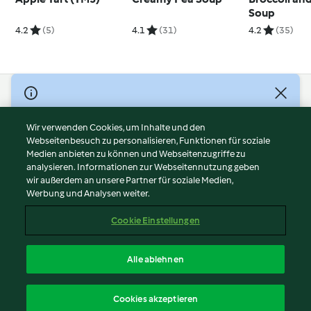
Soup
4.2
(5)
4.1
(31)
4.2
(35)
© Copyright 2026
Nutzungsbedingungen
Wir verwenden Cookies, um Inhalte und den
Webseitenbesuch zu personalisieren, Funktionen für soziale
Datenschutzrichtlinien
Medien anbieten zu können und Webseitenzugriffe zu
Disclaimer
analysieren. Informationen zur Webseitennutzung geben
Impressum
wir außerdem an unsere Partner für soziale Medien,
Werbung und Analysen weiter.
Cookies
Inhalt melden
Cookie Einstellungen
Abo kündigen
Vertrag widerrufen
Alle ablehnen
Erklärung zur Barrierefreiheit
Deutsch
Cookies akzeptieren