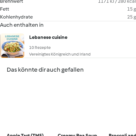
Brennwert
1171 kJ / 280 kcal
Fett
15 g
Kohlenhydrate
25 g
Auch enthalten in
Lebanese cuisine
10 Rezepte
Vereinigtes Königreich und Irland
Das könnte dir auch gefallen
Apple Tart (TM5)
Creamy Pea Soup
Broccoli and