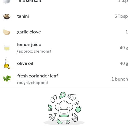
fine sea salt
1 tsp
tahini
3 Tbsp
garlic clove
1
lemon juice
40 g
(approx. 2 lemons)
olive oil
40 g
fresh coriander leaf
1 bunch
roughly chopped