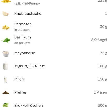
225 g
(z. B. Mini-Penne)
Knoblauchzehe
1
Parmesan
30 g
in Stücken
Basilikum
8 Stängel
abgezupft
Mayonnaise
75 g
Joghurt, 1,5% Fett
100 g
Milch
150 g
Pfeffer
2 Prisen
Brokkoliröschen
300 g