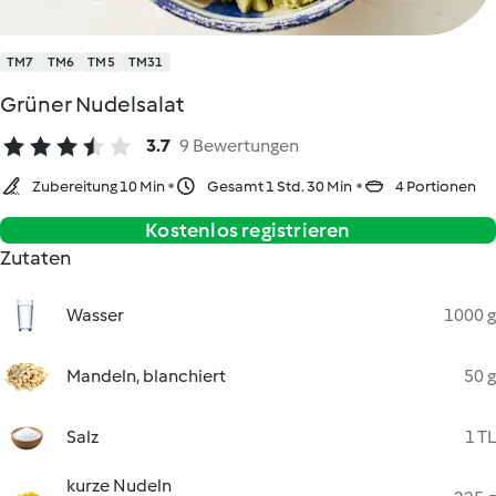
TM7
TM6
TM5
TM31
Grüner Nudelsalat
3.7
9 Bewertungen
Zubereitung 10 Min
Gesamt 1 Std. 30 Min
4 Portionen
Kostenlos registrieren
Zutaten
Wasser
1000 g
Mandeln, blanchiert
50 g
Salz
1 TL
kurze Nudeln