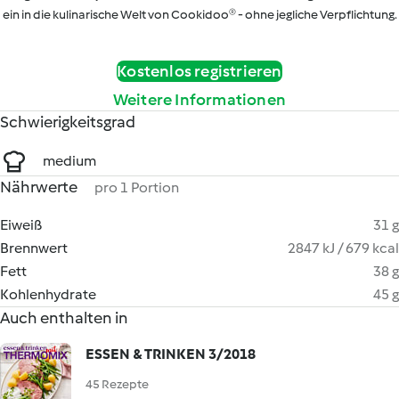
ein in die kulinarische Welt von Cookidoo® - ohne jegliche Verpflichtung.
Kostenlos registrieren
Weitere Informationen
Schwierigkeitsgrad
medium
Nährwerte
pro 1 Portion
Eiweiß
31 g
Brennwert
2847 kJ / 679 kcal
Fett
38 g
Kohlenhydrate
45 g
Auch enthalten in
ESSEN & TRINKEN 3/2018
45 Rezepte