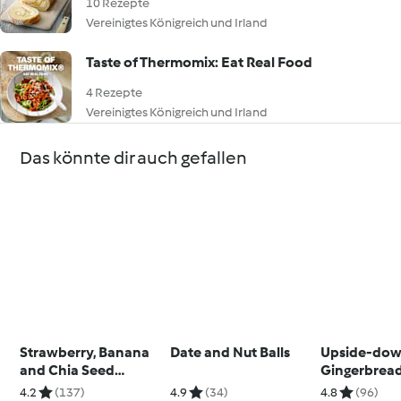
10 Rezepte
Vereinigtes Königreich und Irland
Taste of Thermomix: Eat Real Food
4 Rezepte
Vereinigtes Königreich und Irland
Das könnte dir auch gefallen
Strawberry, Banana
Date and Nut Balls
Upside-do
and Chia Seed
Gingerbread
Breakfast Loaf
Pears
4.2
(137)
4.9
(34)
4.8
(96)