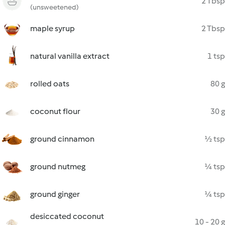
2 Tbsp
(unsweetened)
maple syrup
2 Tbsp
natural vanilla extract
1 tsp
rolled oats
80 g
coconut flour
30 g
ground cinnamon
½ tsp
ground nutmeg
¼ tsp
ground ginger
¼ tsp
desiccated coconut
10 - 20 g