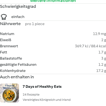
Weitere Informationen
Schwierigkeitsgrad
einfach
Nährwerte
pro 1 piece
Natrium
12.9 mg
Eiweiß
2 g
Brennwert
369.7 kJ / 88.4 kcal
Fett
1.7 g
Ballaststoffe
3 g
gesättigte Fettsäuren
1.2 g
Kohlenhydrate
17.2 g
Auch enthalten in
7 Days of Healthy Eats
24 Rezepte
Vereinigtes Königreich und Irland