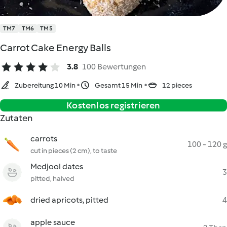
TM7
TM6
TM5
Carrot Cake Energy Balls
3.8
100 Bewertungen
Zubereitung 10 Min
Gesamt 15 Min
12 pieces
Kostenlos registrieren
Zutaten
carrots
100 - 120 g
cut in pieces (2 cm), to taste
Medjool dates
3
pitted, halved
dried apricots, pitted
4
apple sauce