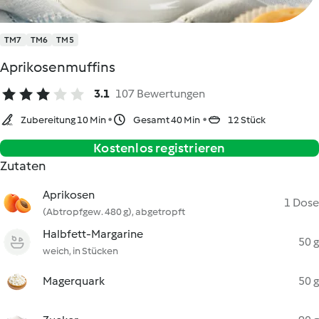
TM7
TM6
TM5
Aprikosenmuffins
3.1
107 Bewertungen
Zubereitung 10 Min
Gesamt 40 Min
12 Stück
Kostenlos registrieren
Zutaten
Aprikosen
1 Dose
(Abtropfgew. 480 g), abgetropft
Halbfett-Margarine
50 g
weich, in Stücken
Magerquark
50 g