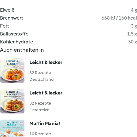
Eiweiß
4 g
Brennwert
668 kJ / 160 kcal
Fett
3 g
Ballaststoffe
1.5 g
Kohlenhydrate
30 g
Auch enthalten in
Leicht & lecker
82 Rezepte
Deutschland
Leicht & lecker
82 Rezepte
Österreich
Muffin Mania!
10 Rezepte