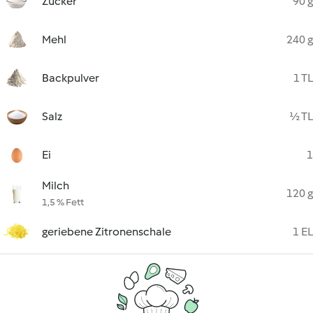
Zucker
90 g
Mehl
240 g
Backpulver
1 TL
Salz
½ TL
Ei
1
Milch
120 g
1,5 % Fett
geriebene Zitronenschale
1 EL