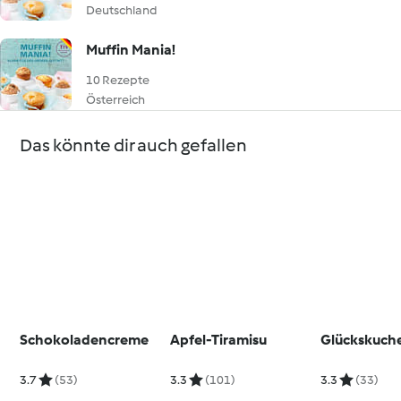
Deutschland
Muffin Mania!
10 Rezepte
Österreich
Das könnte dir auch gefallen
Schokoladencreme
Apfel-Tiramisu
Glückskuch
3.7
(53)
3.3
(101)
3.3
(33)