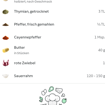
halbiert, nach Geschmack
Thymian, getrocknet
3 TL
Pfeffer, frisch gemahlen
½ TL
Cayennepfeffer
1 Msp.
Butter
40 g
in Stücken
rote Zwiebel
1
Sauerrahm
120 - 150 g