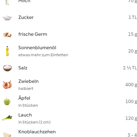
Milch
70 g
Zucker
1 TL
frische Germ
15 g
Sonnenblumenöl
20 g
etwas mehr zum Einfetten
Salz
2 ½ TL
Zwiebeln
400 g
halbiert
Äpfel
100 g
in Stücken
Lauch
120 g
in Stücken (2 cm)
Knoblauchzehen
3 - 4