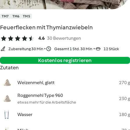
TM7
TM6
TM5
Feuerflecken mit Thymianzwiebeln
4.6
30 Bewertungen
Zubereitung 30 Min
Gesamt 1 Std. 30 Min
12 Stück
Kostenlos registrieren
Zutaten
Weizenmehl, glatt
270 g
Roggenmehl Type 960
230 g
etwas mehr für die Arbeitsfläche
Wasser
180 g