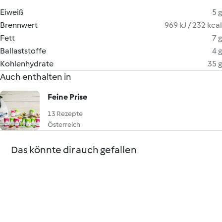
Eiweiß
5 g
Brennwert
969 kJ / 232 kcal
Fett
7 g
Ballaststoffe
4 g
Kohlenhydrate
35 g
Auch enthalten in
Feine Prise
13 Rezepte
Österreich
Das könnte dir auch gefallen