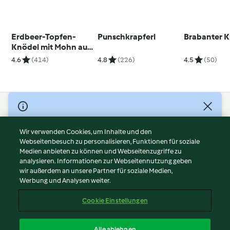
Erdbeer-Topfen-
Punschkrapferl
Brabanter 
Knödel mit Mohn auf
Erdbeerspiegel
4.6
(414)
4.8
(226)
4.5
(50)
© Copyright 2026
Nutzungsbedingungen
Wir verwenden Cookies, um Inhalte und den
Webseitenbesuch zu personalisieren, Funktionen für soziale
Datenschutzrichtlinien
Medien anbieten zu können und Webseitenzugriffe zu
Disclaimer
analysieren. Informationen zur Webseitennutzung geben
Impressum
wir außerdem an unsere Partner für soziale Medien,
Werbung und Analysen weiter.
Cookies
Inhalt melden
Cookie Einstellungen
Abo kündigen
Vertrag widerrufen
Alle ablehnen