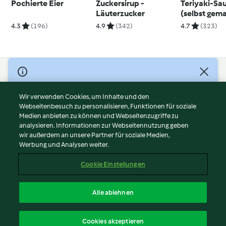
Pochierte Eier
Zuckersirup -
Teriyaki-Sa
Läuterzucker
(selbst gem
4.3
(196)
4.9
(342)
4.7
(323)
© Copyright 2026
Nutzungsbedingungen
Wir verwenden Cookies, um Inhalte und den
Webseitenbesuch zu personalisieren, Funktionen für soziale
Datenschutzrichtlinien
Medien anbieten zu können und Webseitenzugriffe zu
Disclaimer
analysieren. Informationen zur Webseitennutzung geben
Impressum
wir außerdem an unsere Partner für soziale Medien,
Werbung und Analysen weiter.
Cookies
Inhalt melden
Cookie Einstellungen
Abo kündigen
Vertrag widerrufen
Alle ablehnen
Erklärung zur Barrierefreiheit
Deutsch
Cookies akzeptieren