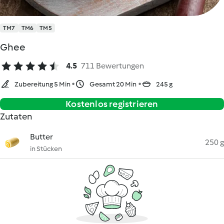
TM7
TM6
TM5
Ghee
4.5
711 Bewertungen
Zubereitung 5 Min
Gesamt 20 Min
245 g
Kostenlos registrieren
Zutaten
Butter
250 g
in Stücken