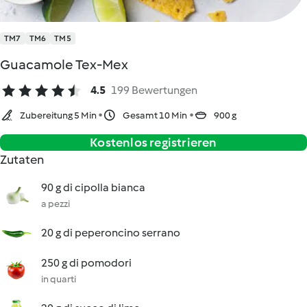
TM7
TM6
TM5
Guacamole Tex-Mex
4.5
199 Bewertungen
Zubereitung 5 Min
Gesamt 10 Min
900 g
Kostenlos registrieren
Zutaten
90 g di cipolla bianca
a pezzi
20 g di peperoncino serrano
250 g di pomodori
in quarti