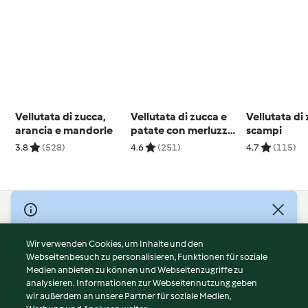
Vellutata di zucca,
Vellutata di zucca e
Vellutata di
arancia e mandorle
patate con merluzzo
scampi
all'arancia
3.8
(528)
4.6
(251)
4.7
(115)
© Copyright 2026
Nutzungsbedingungen
Wir verwenden Cookies, um Inhalte und den
Webseitenbesuch zu personalisieren, Funktionen für soziale
Datenschutzrichtlinien
Medien anbieten zu können und Webseitenzugriffe zu
Disclaimer
analysieren. Informationen zur Webseitennutzung geben
Impressum
wir außerdem an unsere Partner für soziale Medien,