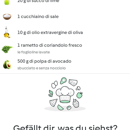
20 g di succo di lime
1 cucchiaino di sale
10 g di olio extravergine di oliva
1 rametto di coriandolo fresco
le foglioline lavate
500 g di polpa di avocado
sbucciato e senza nocciolo
Gefällt dir, was du siehst?