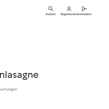
Springe
zum
Suchen
Registrieren
Anmelden
Hauptinha
nlasagne
wertungen