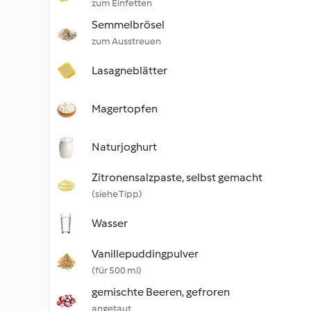
zum Einfetten
Semmelbrösel
zum Ausstreuen
Lasagneblätter
Magertopfen
Naturjoghurt
Zitronensalzpaste, selbst gemacht
(siehe Tipp)
Wasser
Vanillepuddingpulver
(für 500 ml)
gemischte Beeren, gefroren
angetaut