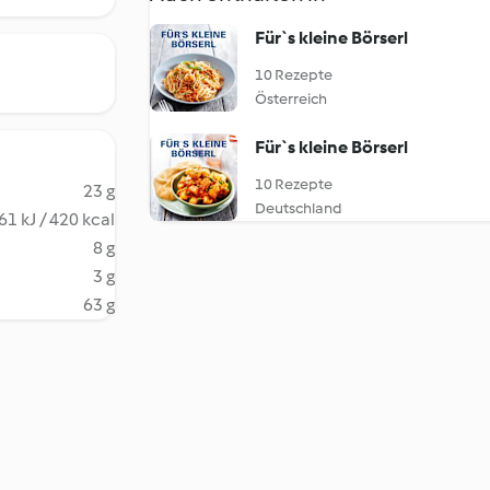
Für`s kleine Börserl
10 Rezepte
Österreich
Für`s kleine Börserl
10 Rezepte
23 g
Deutschland
61 kJ / 420 kcal
8 g
3 g
63 g