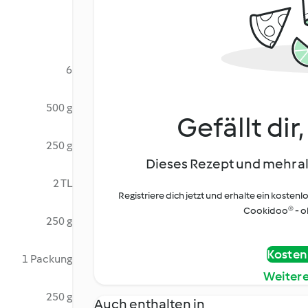
6
500 g
Gefällt dir
250 g
Dieses Rezept und mehr al
2 TL
Registriere dich jetzt und erhalte ein kostenl
Cookidoo® - oh
250 g
Kostenl
1 Packung
Weiter
250 g
Auch enthalten in