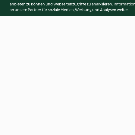
anbieten zu können und Webseitenzugriffe zu analysieren. Informati
an unsere Partner für soziale Medien, Werbung und Analysen weiter.
Schoko-Kirsch-Schmarrn vom
Überbackene Erdä
Blech
mit Eierschwammer
3.9
(90)
2.9
(69)
© Copyright 2026
Nutzungsbedingungen
Datenschutzrichtlinien
Erklärung zur Barrierefreiheit