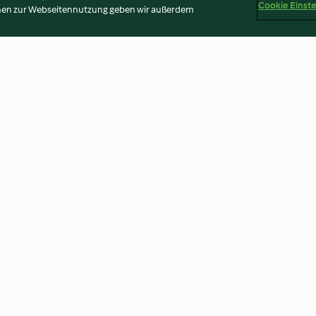
Cookie Einst
onen zur Webseitennutzung geben wir außerdem
pfelroulade
Schwarzbrot-Muffins
Schulapfel
lfülle
4.4
(35)
4.6
(57)
Disclaimer
Impressum
Cookies
Inhalt melden
Abo 