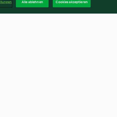
ellungen
Alle ablehnen
Cookies akzeptieren
Ei-Schinken-Muffins
4.3
(53)
Deuts
kündigen
Vertrag widerrufen