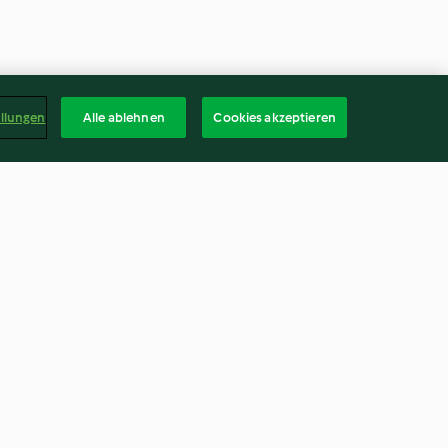
ellungen
Alle ablehnen
Cookies akzeptieren
ridge
Heidelbeer-Kokos-Törtchen
(vegan, glutenfrei)
4.6
(237)