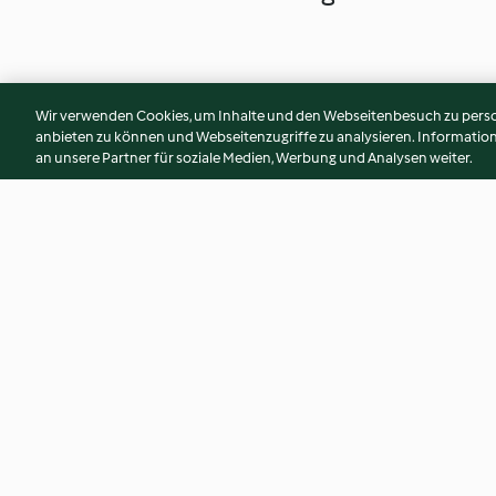
Wir verwenden Cookies, um Inhalte und den Webseitenbesuch zu person
anbieten zu können und Webseitenzugriffe zu analysieren. Informati
an unsere Partner für soziale Medien, Werbung und Analysen weiter.
Mousse au Avocado
Blumenkohl-Hum
3.9
(176)
3.8
(52)
© Copyright 2026