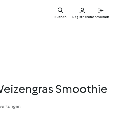
Springe
zum
Suchen
Registrieren
Anmelden
Hauptinha
eizengras Smoothie
wertungen