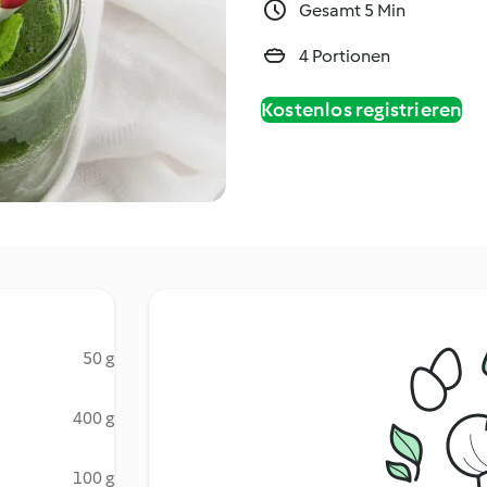
Gesamt 5 Min
4 Portionen
Kostenlos registrieren
50 g
400 g
100 g