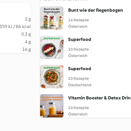
Bunt wie der Regenbogen
2 g
14 Rezepte
359 kJ / 86 kcal
Österreich
0.3 g
Superfood
4 g
16 g
10 Rezepte
Österreich
Superfood
10 Rezepte
Deutschland
Vitamin Booster & Detox Drin
10 Rezepte
Österreich