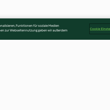
alisieren, Funktionen für soziale Medien
Cookie Einst
onen zur Webseitennutzung geben wir außerdem
mus
Porridge mit Kardamom-Zimt-
Buchweizen-Por
Drizzle
3.4
(76)
3.1
(259)