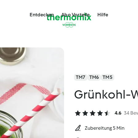
Entdecken
Abo Vorteile
Hilfe
TM7
TM6
TM5
Grünkohl-W
4.6
34 Be
Zubereitung 5 Min