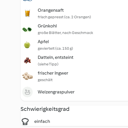
Orangensaft
frisch gepresst (ca. 2 Orangen)
Grünkohl
große Blätter, nach Geschmack
Apfel
geviertelt (ca. 150 g)
Datteln, entsteint
(siehe Tipp)
frischer Ingwer
geschält
Weizengraspulver
Schwierigkeitsgrad
einfach