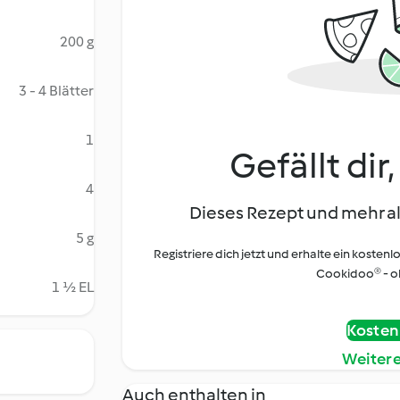
200 g
3 - 4 Blätter
1
Gefällt dir
4
Dieses Rezept und mehr al
5 g
Registriere dich jetzt und erhalte ein kostenl
Cookidoo® - oh
1 ½ EL
Kostenl
Weiter
Auch enthalten in