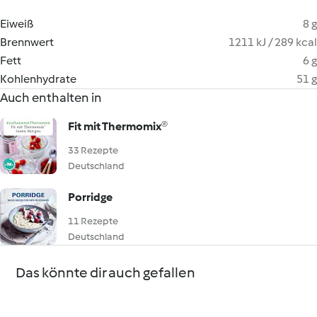
Eiweiß
8 g
Brennwert
1211 kJ / 289 kcal
Fett
6 g
Kohlenhydrate
51 g
Auch enthalten in
Fit mit Thermomix®
33 Rezepte
Deutschland
Porridge
11 Rezepte
Deutschland
Das könnte dir auch gefallen