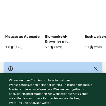
Mousse au Avocado
Blumenkohl-
Buchweizen
Brownies mit
Walnüssen
3.9
(176)
3.5
(209)
3.1
(259)
© Copyright 2026
Nutzungsbedingungen
Wir verwenden Cookies, um Inhalte und den
Webseitenbesuch zu personalisieren, Funktionen für soziale
Datenschutzrichtlinien
Medien anbieten zu können und Webseitenzugriffe zu
Disclaimer
analysieren. Informationen zur Webseitennutzung geben
Impressum
wir außerdem an unsere Partner für soziale Medien,
Werbung und Analysen weiter.
Cookies