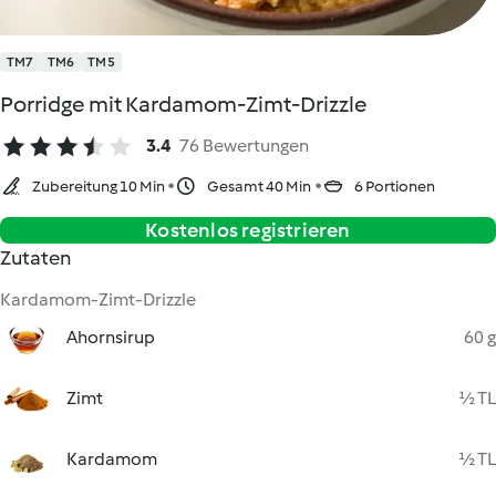
TM7
TM6
TM5
Porridge mit Kardamom-Zimt-Drizzle
3.4
76 Bewertungen
Zubereitung 10 Min
Gesamt 40 Min
6 Portionen
Kostenlos registrieren
Zutaten
Kardamom-Zimt-Drizzle
Ahornsirup
60 g
Zimt
½ TL
Kardamom
½ TL