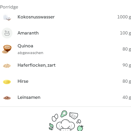
Porridge
Kokosnusswasser
1000 g
Amaranth
100 g
Quinoa
80 g
abgewaschen
Haferflocken, zart
90 g
Hirse
80 g
Leinsamen
40 g