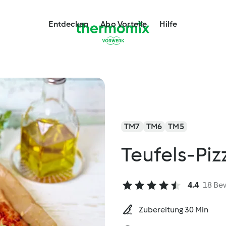
Entdecken
Abo Vorteile
Hilfe
TM7
TM6
TM5
Teufels-Piz
4.4
18 Be
Zubereitung 30 Min