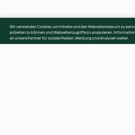
Wir verwenden Cookies, um Inhalte und den Webseitenbesuch zu person
anbieten zu können und Webseitenzugriffe zu analysieren. Informati
an unsere Partner für soziale Medien, Werbung und Analysen weiter.
Pizza Vier Jahreszeiten
Hennenknödel-Su
4.3
(55)
4.2
(40)
© Copyright 2026