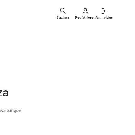
Springe
zum
Suchen
Registrieren
Anmelden
Hauptinha
za
wertungen