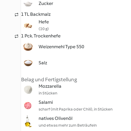
Zucker
1 TL Backmalz
Hefe
(20 g)
1 Pck. Trockenhefe
Weizenmehl Type 550
Salz
Belag und Fertigstellung
Mozzarella
in Stücken
Salami
scharf (mit Paprika oder Chili), in Stücken
natives Olivenöl
und etwas mehr zum Beträufeln