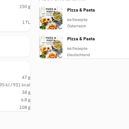
250 g
Pizza & Pasta
66 Rezepte
1 TL
Österreich
Pizza & Pasta
66 Rezepte
Deutschland
47 g
95 kJ / 931 kcal
38 g
6.8 g
108 g