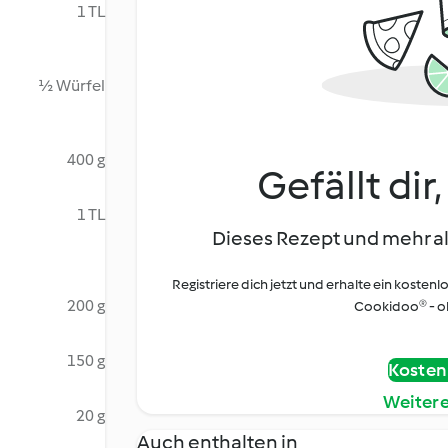
1 TL
½ Würfel
400 g
Gefällt dir
1 TL
Dieses Rezept und mehr al
Registriere dich jetzt und erhalte ein kostenl
200 g
Cookidoo® - oh
150 g
Kostenl
Weiter
20 g
Auch enthalten in