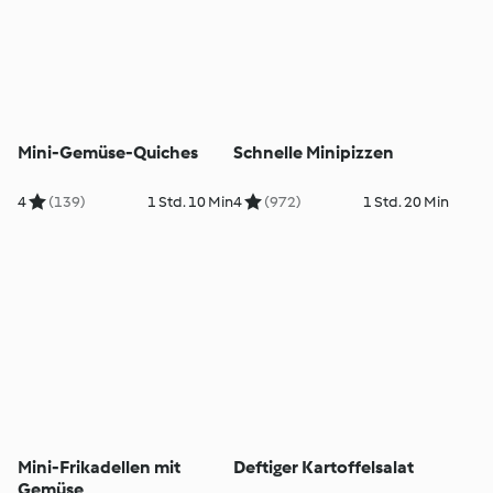
Mini-Gemüse-Quiches
Schnelle Minipizzen
4
(139)
1 Std. 10 Min
4
(972)
1 Std. 20 Min
Mini-Frikadellen mit
Deftiger Kartoffelsalat
Gemüse