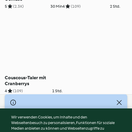
5
(2.3K)
30 Min
4
(109)
2 Std.
Couscous-Taler mit
Cranberrys
4
(109)
1 Std.
© Copyright 2026
Nutzungsbedingungen
Wir verwenden Cookies, um Inhalte und den
Webseitenbesuch zu personalisieren, Funktionen für soziale
Datenschutzrichtlinien
Medien anbieten zu können und Webseitenzugriffe zu
Disclaimer