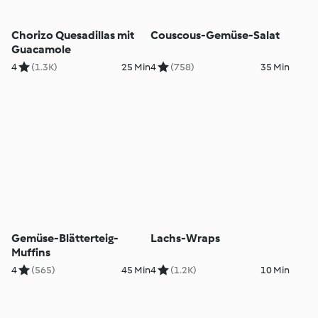
Chorizo Quesadillas mit
Couscous-Gemüse-Salat
Guacamole
4
(1.3K)
25 Min
4
(758)
35 Min
Gemüse-Blätterteig-
Lachs-Wraps
Muffins
4
(565)
45 Min
4
(1.2K)
10 Min