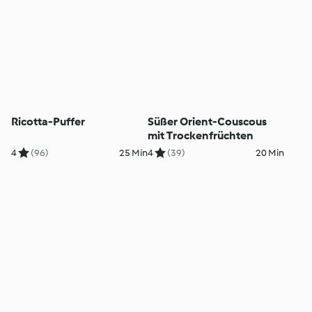
Ricotta-Puffer
Süßer Orient-Couscous
mit Trockenfrüchten
4
(96)
25 Min
4
(39)
20 Min