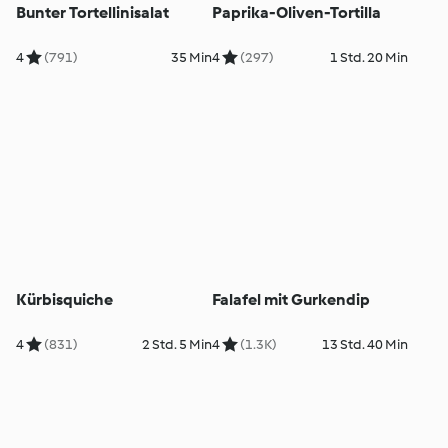
Bunter Tortellinisalat
Paprika-Oliven-Tortilla
4
(791)
35 Min
4
(297)
1 Std. 20 Min
Kürbisquiche
Falafel mit Gurkendip
4
(831)
2 Std. 5 Min
4
(1.3K)
13 Std. 40 Min