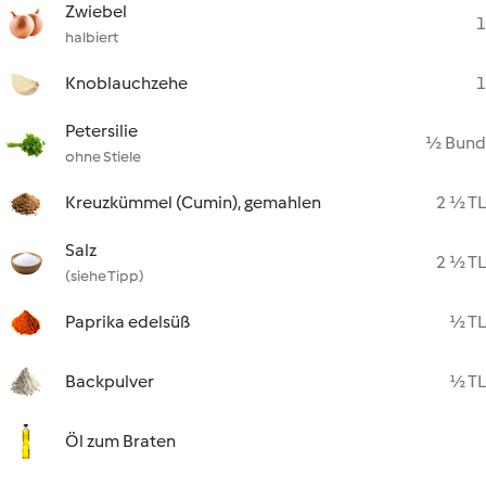
Zwiebel
1
halbiert
Knoblauchzehe
1
Petersilie
½ Bund
ohne Stiele
Kreuzkümmel (Cumin), gemahlen
2 ½ TL
Salz
2 ½ TL
(siehe Tipp)
Paprika edelsüß
½ TL
Backpulver
½ TL
Öl zum Braten