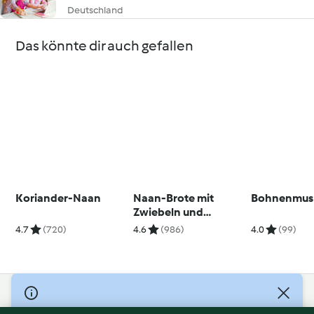
Deutschland
Das könnte dir auch gefallen
Koriander-Naan
Naan-Brote mit
Bohnenmus
Zwiebeln und
Kreuzkümmel
4.7
(720)
4.6
(986)
4.0
(99)
© Copyright 2026