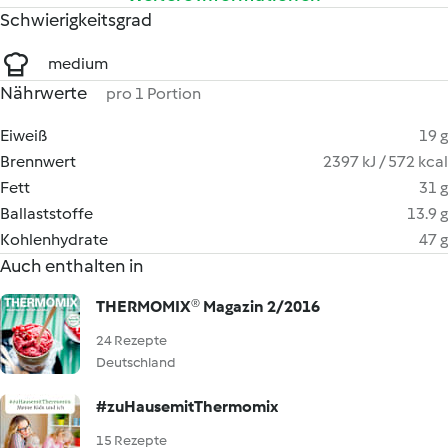
Schwierigkeitsgrad
medium
Nährwerte
pro 1 Portion
Eiweiß
19 g
Brennwert
2397 kJ / 572 kcal
Fett
31 g
Ballaststoffe
13.9 g
Kohlenhydrate
47 g
Auch enthalten in
THERMOMIX® Magazin 2/2016
24 Rezepte
Deutschland
#zuHausemitThermomix
15 Rezepte