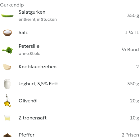
Gurkendip
Salatgurken
350 g
entkernt, in Stücken
Salz
1 ¼ TL
Petersilie
½ Bund
ohne Stiele
Knoblauchzehen
2
Joghurt, 3,5% Fett
350 g
Olivenöl
20 g
Zitronensaft
10 g
Pfeffer
2 Prisen