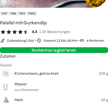
TM7
TM6
TM5
TM31
Falafel mit Gurkendip
4.4
1.3K Bewertungen
Zubereitung 1 Std.
Gesamt 13 Std. 40 Min
6 Portionen
Kostenlos registrieren
Zutaten
Falafel
Kichererbsen, getrocknet
500 g
Wasser
zum Einweichen
Mehl
40 g