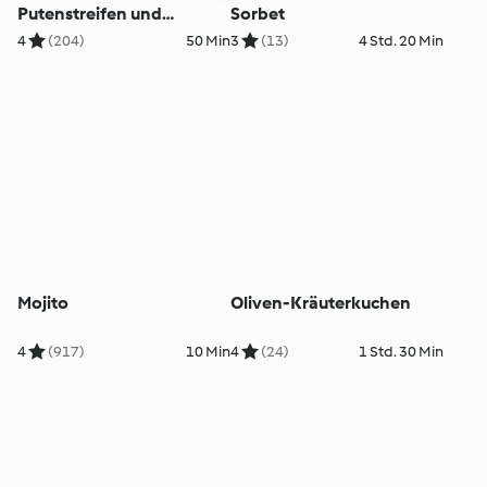
Putenstreifen und
Sorbet
Kartoffeln
4
(204)
50 Min
3
(13)
4 Std. 20 Min
Mojito
Oliven-Kräuterkuchen
4
(917)
10 Min
4
(24)
1 Std. 30 Min