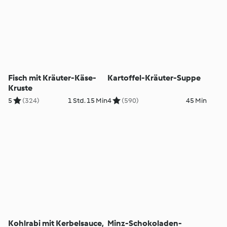
Fisch mit Kräuter-Käse-
Kartoffel-Kräuter-Suppe
Kruste
5
(324)
1 Std. 15 Min
4
(590)
45 Min
Kohlrabi mit Kerbelsauce,
Minz-Schokoladen-