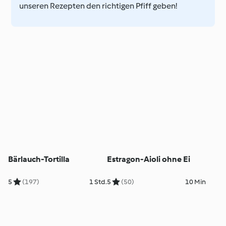
unseren Rezepten den richtigen Pfiff geben!
Bärlauch-Tortilla
Estragon-Aioli ohne Ei
5
(197)
1 Std.
5
(50)
10 Min