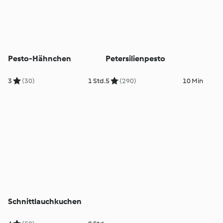
Pesto-Hähnchen
Petersilienpesto
3
(30)
1 Std.
5
(290)
10 Min
Schnittlauchkuchen