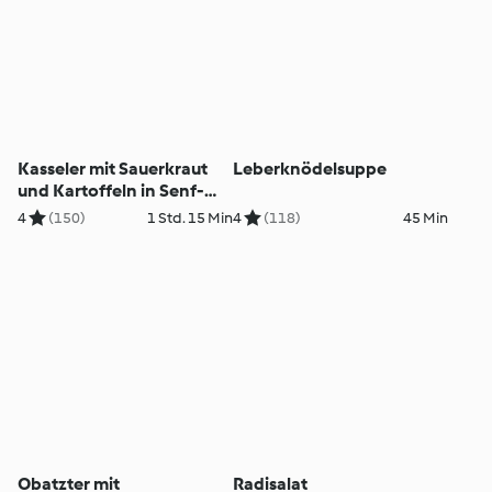
Kasseler mit Sauerkraut
Leberknödelsuppe
und Kartoffeln in Senf-
Wein-Sauce
4
(150)
1 Std. 15 Min
4
(118)
45 Min
Obatzter mit
Radisalat