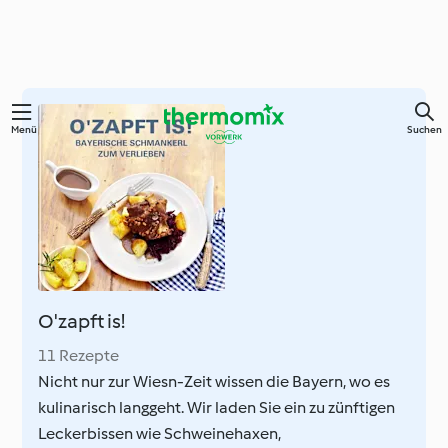
Springe
Menü
Suchen
zum
Hauptinhalt
O'zapft is!
11 Rezepte
Nicht nur zur Wiesn-Zeit wissen die Bayern, wo es
kulinarisch langgeht. Wir laden Sie ein zu zünftigen
Leckerbissen wie Schweinehaxen,