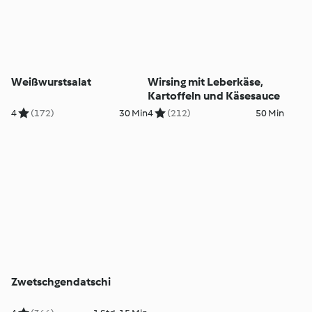
Weißwurstsalat
Wirsing mit Leberkäse,
Kartoffeln und Käsesauce
4
(172)
30 Min
4
(212)
50 Min
Zwetschgendatschi