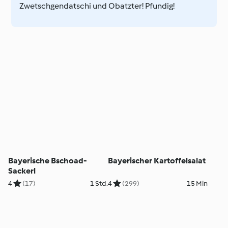
Zwetschgendatschi und Obatzter! Pfundig!
Bayerische Bschoad-
Bayerischer Kartoffelsalat
Sackerl
4
(17)
1 Std.
4
(299)
15 Min