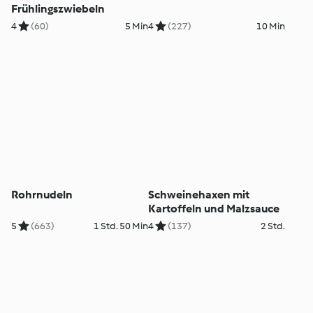
Frühlingszwiebeln
4
(60)
5 Min
4
(227)
10 Min
Rohrnudeln
Schweinehaxen mit
Kartoffeln und Malzsauce
5
(663)
1 Std. 50 Min
4
(137)
2 Std.