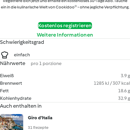
Registriere dich jetzt und erhalte ein kostenloses 30-Tage Abo. Tauche
ein in die kulinarische Welt von Cookidoo® - ohne jegliche Verpflichtung.
Kostenlos registrieren
Weitere Informationen
Schwierigkeitsgrad
einfach
Nährwerte
pro 1 porzione
Eiweiß
3.9 g
Brennwert
1285 kJ / 307 kcal
Fett
18.6 g
Kohlenhydrate
32.9 g
Auch enthalten in
Giro d'Italia
31 Rezepte