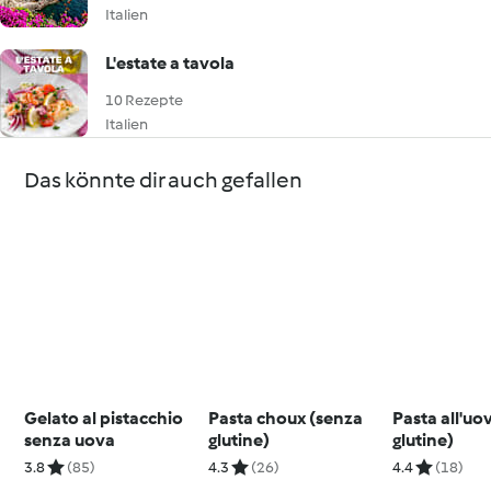
Italien
L'estate a tavola
10 Rezepte
Italien
Das könnte dir auch gefallen
Gelato al pistacchio
Pasta choux (senza
Pasta all'uo
senza uova
glutine)
glutine)
3.8
(85)
4.3
(26)
4.4
(18)