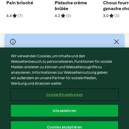
Pain brioché
Pistache crème
Choux fourré
brûlée
ganache ch
blanc et fr
4.4
(7)
4.2
(5)
3.0
(3)
© Copyright 2026
Nutzungsbedingungen
Wir verwenden Cookies, um Inhalte und den
Webseitenbesuch zu personalisieren, Funktionen für soziale
Datenschutzrichtlinien
Medien anbieten zu können und Webseitenzugriffe zu
Disclaimer
analysieren. Informationen zur Webseitennutzung geben
Impressum
wir außerdem an unsere Partner für soziale Medien,
Werbung und Analysen weiter.
Cookies
Inhalt melden
Cookie Einstellungen
Abo kündigen
Vertrag widerrufen
Alle ablehnen
Erklärung zur Barrierefreiheit
Deutsch
Cookies akzeptieren