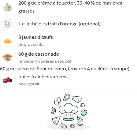
200 g de crème à fouetter, 30-40 % de matières
grasses
1 c. à thé d'extrait d'orange (optional)
8 jaunes d'œufs
de gros œufs
60 g de cassonade
(environ 4 cuillères à soupe)
60 g de sucre de fleur de coco, (environ 4 cuillères à soupe)
baies fraîches variées
pour garnir