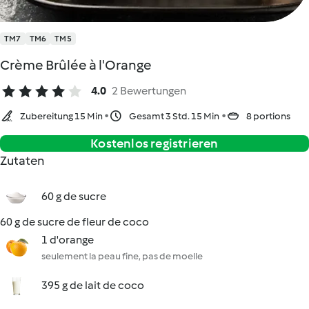
TM7
TM6
TM5
Crème Brûlée à l'Orange
4.0
2 Bewertungen
Zubereitung 15 Min
Gesamt 3 Std. 15 Min
8 portions
Kostenlos registrieren
Zutaten
60 g de sucre
60 g de sucre de fleur de coco
1 d'orange
seulement la peau fine, pas de moelle
395 g de lait de coco