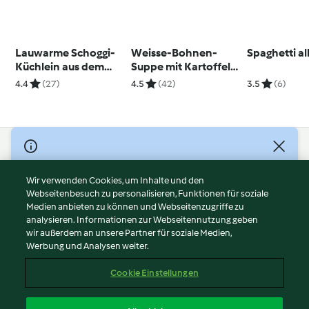
Lauwarme Schoggi-
Weisse-Bohnen-
Spaghetti a
Küchlein aus dem
Suppe mit Kartoffeln
Nester
und Chorizo
4.4
(27)
4.5
(42)
3.5
(6)
© Copyright 2026
Nutzungsbedingungen
Wir verwenden Cookies, um Inhalte und den
Webseitenbesuch zu personalisieren, Funktionen für soziale
Datenschutzrichtlinien
Medien anbieten zu können und Webseitenzugriffe zu
Disclaimer
analysieren. Informationen zur Webseitennutzung geben
Impressum
wir außerdem an unsere Partner für soziale Medien,
Werbung und Analysen weiter.
Cookies
Inhalt melden
Cookie Einstellungen
Abo kündigen
Vertrag widerrufen