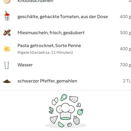
Knoblauchzehen
3
geschälte, gehackte Tomaten, aus der Dose
400 g
Miesmuscheln, frisch, gesäubert
500 g
Pasta getrocknet, Sorte Penne
400 g
Rigate (Garzeit ca. 11 Minuten)
Wasser
700 g
schwarzer Pfeffer, gemahlen
2 TL