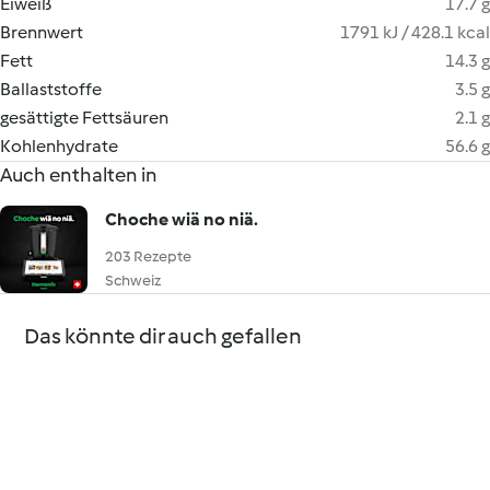
Eiweiß
17.7 g
Brennwert
1791 kJ / 428.1 kcal
Fett
14.3 g
Ballaststoffe
3.5 g
gesättigte Fettsäuren
2.1 g
Kohlenhydrate
56.6 g
Auch enthalten in
Choche wiä no niä.
203 Rezepte
Schweiz
Das könnte dir auch gefallen