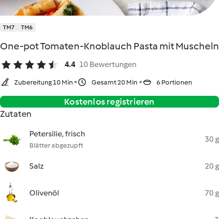
TM7
TM6
One-pot Tomaten-Knoblauch Pasta mit Muscheln
4.4
10 Bewertungen
Zubereitung 10 Min
Gesamt 20 Min
6 Portionen
Kostenlos registrieren
Zutaten
Petersilie, frisch
30 g
Blätter abgezupft
Salz
20 g
Olivenöl
70 g