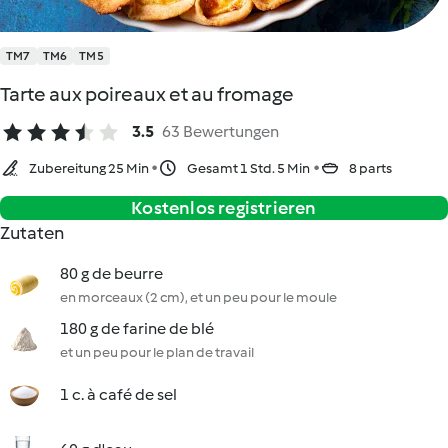
TM7
TM6
TM5
Tarte aux poireaux et au fromage
3.5
63 Bewertungen
Zubereitung 25 Min
Gesamt 1 Std. 5 Min
8 parts
Kostenlos registrieren
Zutaten
80 g de beurre
en morceaux (2 cm), et un peu pour le moule
180 g de farine de blé
et un peu pour le plan de travail
1 c. à café de sel