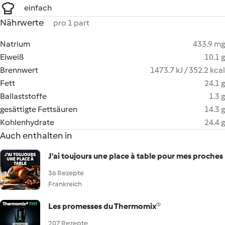
einfach
Nährwerte
pro 1 part
Natrium
433.9 mg
Eiweiß
10.1 g
Brennwert
1473.7 kJ / 352.2 kcal
Fett
24.1 g
Ballaststoffe
1.3 g
gesättigte Fettsäuren
14.3 g
Kohlenhydrate
24.4 g
Auch enthalten in
J'ai toujours une place à table pour mes proches
36 Rezepte
Frankreich
Les promesses du Thermomix®
207 Rezepte