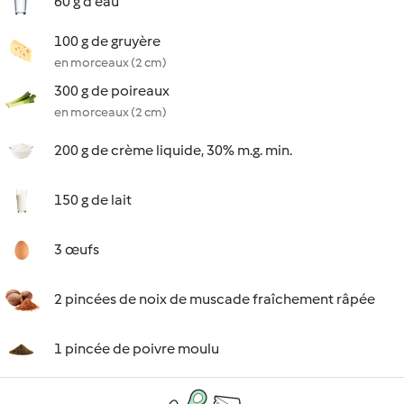
60 g d'eau
100 g de gruyère
en morceaux (2 cm)
300 g de poireaux
en morceaux (2 cm)
200 g de crème liquide, 30% m.g. min.
150 g de lait
3 œufs
2 pincées de noix de muscade fraîchement râpée
1 pincée de poivre moulu