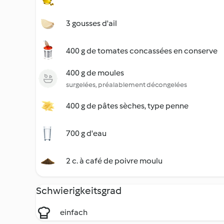
3 gousses d'ail
400 g de tomates concassées en conserve
400 g de moules
surgelées, préalablement décongelées
400 g de pâtes sèches, type penne
700 g d'eau
2 c. à café de poivre moulu
Schwierigkeitsgrad
einfach