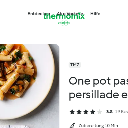
Entdecken
Abo Vorteile
Hilfe
TM7
One pot pa
persillade 
3.8
19 Be
Zubereitung 10 Min