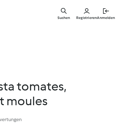
Springe
zum
Suchen
Registrieren
Anmelden
Hauptinha
sta tomates,
et moules
wertungen