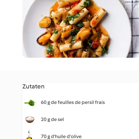
Zutaten
60 g de feuilles de persil frais
20 g de sel
70 g d'huile d'olive