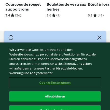
Couscous de rouget
Boulettes de veau aux
Bœuf à l'or
aux poivrons
herbes
3.4
(26)
3.6
(9)
3.8
(41)
© Copyright 2026
Nutzungsbedingungen
Wir verwenden Cookies, um Inhalte und den
Webseitenbesuch zu personalisieren, Funktionen für soziale
Datenschutzrichtlinien
Medien anbieten zu können und Webseitenzugriffe zu
Disclaimer
analysieren. Informationen zur Webseitennutzung geben
Impressum
wir außerdem an unsere Partner für soziale Medien,
Werbung und Analysen weiter.
Cookies
Inhalt melden
Cookie Einstellungen
Abo kündigen
Vertrag widerrufen
Alle ablehnen
Erklärung zur Barrierefreiheit