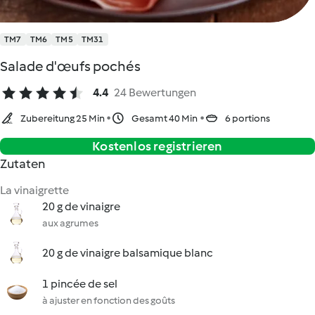
TM7
TM6
TM5
TM31
Salade d'œufs pochés
4.4
24 Bewertungen
Zubereitung 25 Min
Gesamt 40 Min
6 portions
Kostenlos registrieren
Zutaten
La vinaigrette
20 g de vinaigre
aux agrumes
20 g de vinaigre balsamique blanc
1 pincée de sel
à ajuster en fonction des goûts