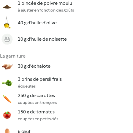
1 pincée de poivre moulu
à ajuster en fonction des goûts
40 g d'huile d'olive
10 g d'huile de noisette
La garniture
30 g d'échalote
3 brins de persil frais
équeutés
250 g de carottes
coupées en tronçons
150 g de tomates
coupées en petits dés
6 œuf