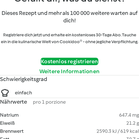
Dieses Rezept und mehr als 100 000 weitere warten auf
dich!
Registriere dich jetzt und erhalte ein kostenloses 30-Tage Abo. Tauche
ein in die kulinarische Welt von Cookidoo® - ohne jegliche Verpflichtung.
Kostenlos registrieren
Weitere Informationen
Schwierigkeitsgrad
einfach
Nährwerte
pro 1 porzione
Natrium
647.4 mg
Eiweiß
21.2 g
Brennwert
2590.3 kJ / 619 kcal