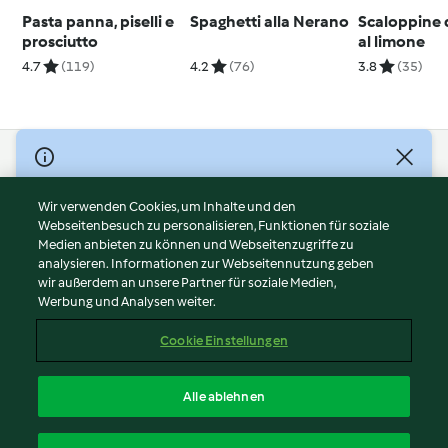
Pasta panna, piselli e
Spaghetti alla Nerano
Scaloppine d
prosciutto
al limone
4.7
(119)
4.2
(76)
3.8
(35)
© Copyright 2026
Nutzungsbedingungen
Wir verwenden Cookies, um Inhalte und den
Webseitenbesuch zu personalisieren, Funktionen für soziale
Datenschutzrichtlinien
Medien anbieten zu können und Webseitenzugriffe zu
Disclaimer
analysieren. Informationen zur Webseitennutzung geben
Impressum
wir außerdem an unsere Partner für soziale Medien,
Werbung und Analysen weiter.
Cookies
Inhalt melden
Cookie Einstellungen
Abo kündigen
Vertrag widerrufen
Alle ablehnen
Erklärung zur Barrierefreiheit