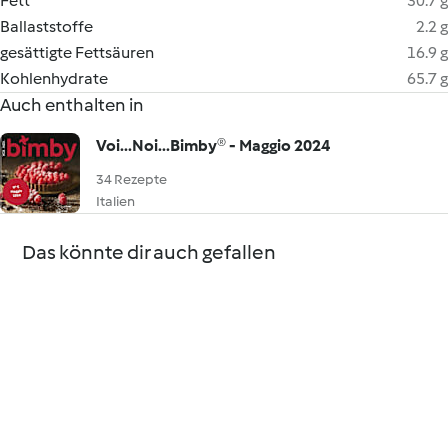
Fett
30.7 g
Ballaststoffe
2.2 g
gesättigte Fettsäuren
16.9 g
Kohlenhydrate
65.7 g
Auch enthalten in
Voi...Noi...Bimby® - Maggio 2024
34 Rezepte
Italien
Das könnte dir auch gefallen