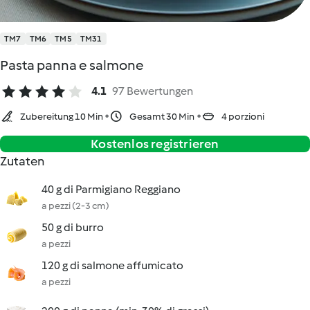
TM7
TM6
TM5
TM31
Pasta panna e salmone
4.1
97 Bewertungen
Zubereitung 10 Min
Gesamt 30 Min
4 porzioni
Kostenlos registrieren
Zutaten
40 g di Parmigiano Reggiano
a pezzi (2-3 cm)
50 g di burro
a pezzi
120 g di salmone affumicato
a pezzi