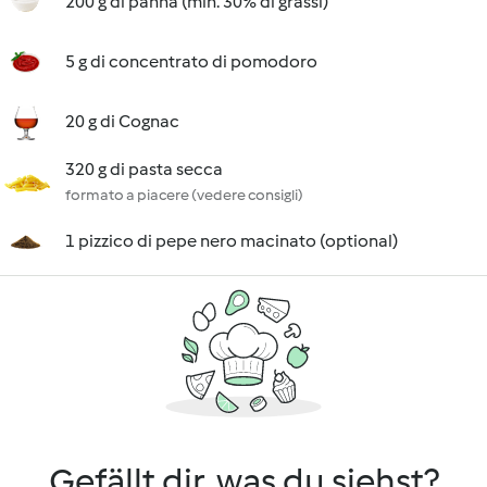
200 g di panna (min. 30% di grassi)
5 g di concentrato di pomodoro
20 g di Cognac
320 g di pasta secca
formato a piacere (vedere consigli)
1 pizzico di pepe nero macinato (optional)
Gefällt dir, was du siehst?