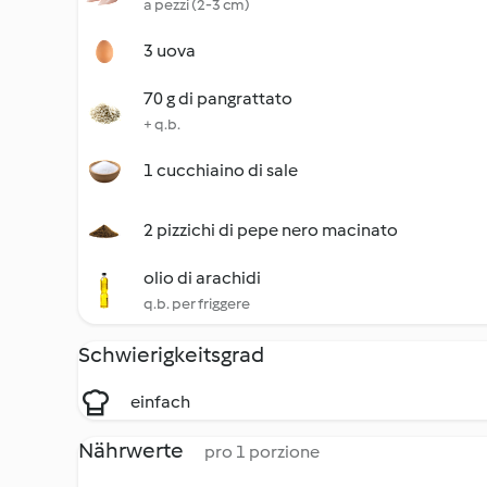
a pezzi (2-3 cm)
3 uova
70 g di pangrattato
+ q.b.
1 cucchiaino di sale
2 pizzichi di pepe nero macinato
olio di arachidi
q.b. per friggere
Schwierigkeitsgrad
einfach
Nährwerte
pro 1 porzione