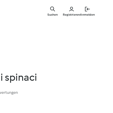
Springe
zum
Suchen
Registrieren
Anmelden
Hauptinha
i spinaci
wertungen