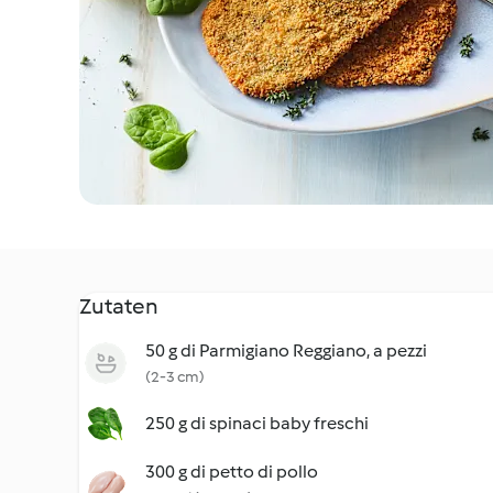
Zutaten
50 g di Parmigiano Reggiano, a pezzi
(2-3 cm)
250 g di spinaci baby freschi
300 g di petto di pollo