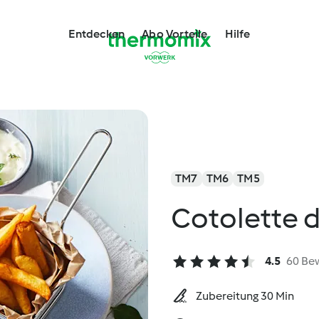
Entdecken
Abo Vorteile
Hilfe
TM7
TM6
TM5
Cotolette d
4.5
60 Be
Zubereitung 30 Min