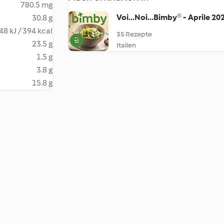
780.5 mg
Voi...Noi...Bimby® - Aprile 20
30.8 g
48 kJ / 394 kcal
35 Rezepte
23.5 g
Italien
1.5 g
3.8 g
15.8 g