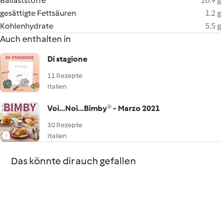
Ballaststoffe
10.9 g
gesättigte Fettsäuren
1.2 g
Kohlenhydrate
5.5 g
Auch enthalten in
Di stagione
11 Rezepte
Italien
Voi...Noi...Bimby® - Marzo 2021
30 Rezepte
Italien
Das könnte dir auch gefallen