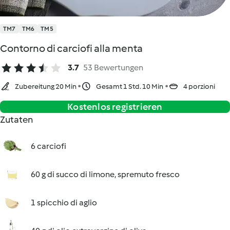
TM7
TM6
TM5
Contorno di carciofi alla menta
3.7
53 Bewertungen
Zubereitung 20 Min
Gesamt 1 Std. 10 Min
4 porzioni
Kostenlos registrieren
Zutaten
6 carciofi
60 g di succo di limone, spremuto fresco
1 spicchio di aglio