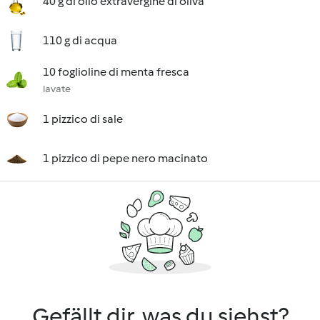
40 g di olio extravergine di oliva
110 g di acqua
10 foglioline di menta fresca
lavate
1 pizzico di sale
1 pizzico di pepe nero macinato
Gefällt dir, was du siehst?