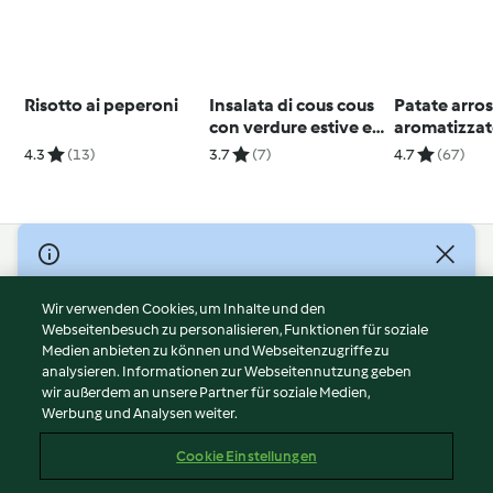
Risotto ai peperoni
Insalata di cous cous
Patate arro
con verdure estive e
aromatizza
pollo
4.3
(13)
3.7
(7)
4.7
(67)
© Copyright 2026
Nutzungsbedingungen
Wir verwenden Cookies, um Inhalte und den
Webseitenbesuch zu personalisieren, Funktionen für soziale
Datenschutzrichtlinien
Medien anbieten zu können und Webseitenzugriffe zu
Disclaimer
analysieren. Informationen zur Webseitennutzung geben
Impressum
wir außerdem an unsere Partner für soziale Medien,
Werbung und Analysen weiter.
Cookies
Inhalt melden
Cookie Einstellungen
Abo kündigen