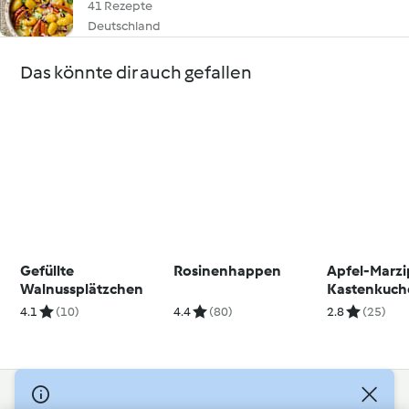
41 Rezepte
Deutschland
Das könnte dir auch gefallen
Gefüllte
Rosinenhappen
Apfel-Marz
Walnussplätzchen
Kastenkuch
4.1
(10)
4.4
(80)
2.8
(25)
© Copyright 2026