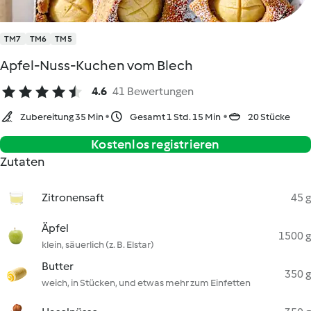
TM7
TM6
TM5
Apfel-Nuss-Kuchen vom Blech
4.6
41 Bewertungen
Zubereitung 35 Min
Gesamt 1 Std. 15 Min
20 Stücke
Kostenlos registrieren
Zutaten
Zitronensaft
45 g
Äpfel
1500 g
klein, säuerlich (z. B. Elstar)
Butter
350 g
weich, in Stücken, und etwas mehr zum Einfetten