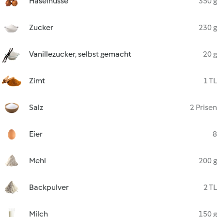
Haselnüsse
350 g
Zucker
230 g
Vanillezucker, selbst gemacht
20 g
Zimt
1 TL
Salz
2 Prisen
Eier
8
Mehl
200 g
Backpulver
2 TL
Milch
150 g