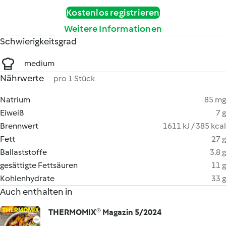
Kostenlos registrieren
Weitere Informationen
Schwierigkeitsgrad
medium
Nährwerte
pro 1 Stück
Natrium
85 mg
Eiweiß
7 g
Brennwert
1611 kJ / 385 kcal
Fett
27 g
Ballaststoffe
3.8 g
gesättigte Fettsäuren
11 g
Kohlenhydrate
33 g
Auch enthalten in
THERMOMIX® Magazin 5/2024