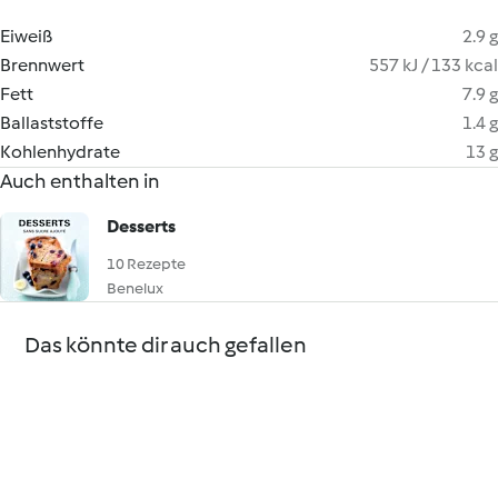
Eiweiß
2.9 g
Brennwert
557 kJ / 133 kcal
Fett
7.9 g
Ballaststoffe
1.4 g
Kohlenhydrate
13 g
Auch enthalten in
Desserts
10 Rezepte
Benelux
Das könnte dir auch gefallen