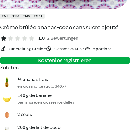
TM7
TM6
TM5
TM31
Crème brûlée ananas-coco sans sucre ajouté
1.0
2 Bewertungen
Zubereitung 10 Min
Gesamt 25 Min
8 portions
Kostenlos registrieren
Zutaten
½ ananas frais
en gros morceaux (± 340 g)
140 g de banane
bien mûre, en grosses rondelles
2 œufs
200 g de lait de coco