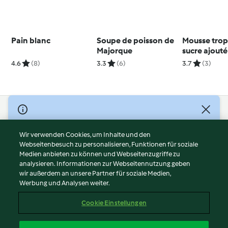
Pain blanc
Soupe de poisson de
Mousse trop
Majorque
sucre ajouté
4.6
(8)
3.3
(6)
3.7
(3)
© Copyright 2026
Nutzungsbedingungen
Wir verwenden Cookies, um Inhalte und den
Webseitenbesuch zu personalisieren, Funktionen für soziale
Datenschutzrichtlinien
Medien anbieten zu können und Webseitenzugriffe zu
Disclaimer
analysieren. Informationen zur Webseitennutzung geben
Impressum
wir außerdem an unsere Partner für soziale Medien,
Werbung und Analysen weiter.
Cookies
Inhalt melden
Cookie Einstellungen
Abo kündigen
Vertrag widerrufen