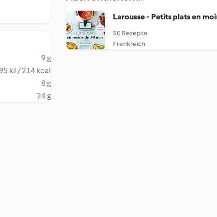
Larousse - Petits plats en mo
50 Rezepte
Frankreich
9 g
95 kJ / 214 kcal
8 g
24 g