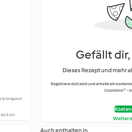
Gefällt dir
Dieses Rezept und mehr al
Registriere dich jetzt und erhalte ein kostenl
Cookidoo® - oh
 la longueur
Kostenl
 de 3 cm
Weiter
Auch enthalten in