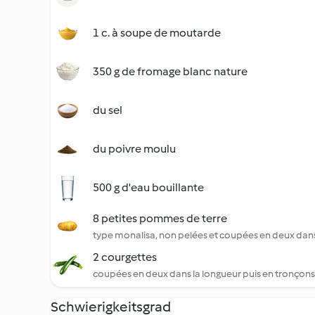
1 c. à soupe de moutarde
350 g de fromage blanc nature
du sel
du poivre moulu
500 g d'eau bouillante
8 petites pommes de terre
type monalisa, non pelées et coupées en deux dans
2 courgettes
coupées en deux dans la longueur puis en tronçons
Schwierigkeitsgrad