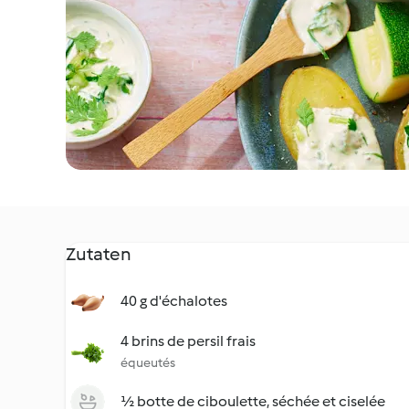
Zutaten
40 g d'échalotes
4 brins de persil frais
équeutés
½ botte de ciboulette, séchée et ciselée