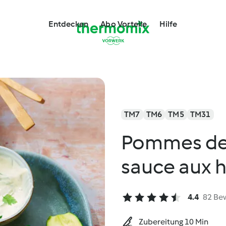
Entdecken
Abo Vorteile
Hilfe
TM7
TM6
TM5
TM31
Pommes de t
sauce aux 
4.4
82 Be
Zubereitung 10 Min