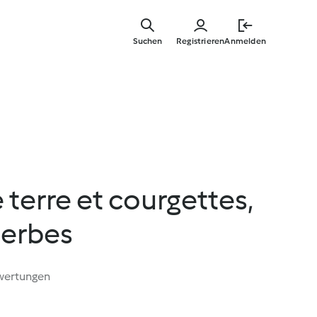
Springe
zum
Suchen
Registrieren
Anmelden
Hauptinha
erre et courgettes,
herbes
wertungen