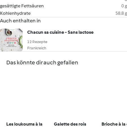
gesättigte Fettsäuren
0 g
Kohlenhydrate
58.8 g
Auch enthalten in
Chacun sa cuisine - Sans lactose
12 Rezepte
Frankreich
Das könnte dir auch gefallen
Les loukoums à la
Galette des rois
Brioche à la