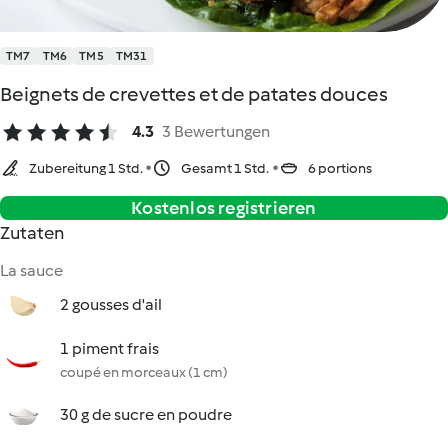
TM7
TM6
TM5
TM31
Beignets de crevettes et de patates douces
4.3
3 Bewertungen
Zubereitung 1 Std.
Gesamt 1 Std.
6 portions
Kostenlos registrieren
Zutaten
La sauce
2 gousses d'ail
1 piment frais
coupé en morceaux (1 cm)
30 g de sucre en poudre