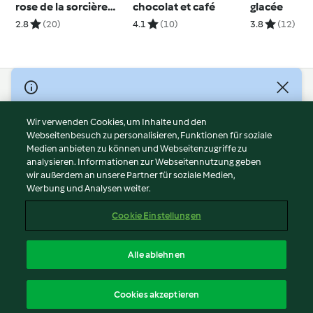
rose de la sorcière
chocolat et café
glacée
blanche
2.8
(20)
4.1
(10)
3.8
(12)
© Copyright 2026
Nutzungsbedingungen
Wir verwenden Cookies, um Inhalte und den
Webseitenbesuch zu personalisieren, Funktionen für soziale
Datenschutzrichtlinien
Medien anbieten zu können und Webseitenzugriffe zu
Disclaimer
analysieren. Informationen zur Webseitennutzung geben
Impressum
wir außerdem an unsere Partner für soziale Medien,
Werbung und Analysen weiter.
Cookies
Inhalt melden
Cookie Einstellungen
Abo kündigen
Vertrag widerrufen
Alle ablehnen
Erklärung zur Barrierefreiheit
Deutsch
Cookies akzeptieren