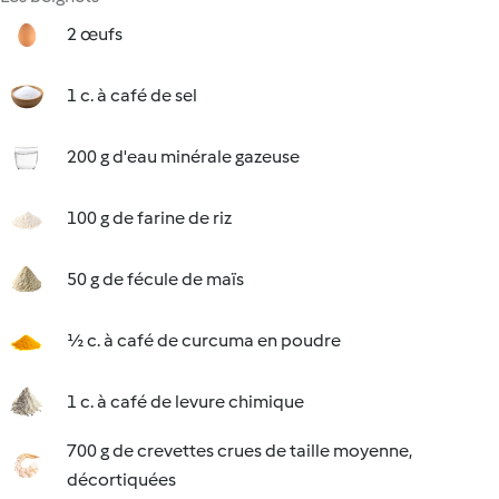
2 œufs
1 c. à café de sel
200 g d'eau minérale gazeuse
100 g de farine de riz
50 g de fécule de maïs
½ c. à café de curcuma en poudre
1 c. à café de levure chimique
700 g de crevettes crues de taille moyenne,
décortiquées