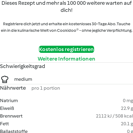
Dieses Rezept und mehr als 100 000 weitere warten auf
dich!
Registriere dich jetzt und erhalte ein kostenloses 30-Tage Abo. Tauche
ein in die kulinarische Welt von Cookidoo® - ohne jegliche Verpflichtung.
Kostenlos registrieren
Weitere Informationen
Schwierigkeitsgrad
medium
Nährwerte
pro 1 portion
Natrium
0 mg
Eiweiß
22.9 g
Brennwert
2112 kJ / 508 kcal
Fett
20.1 g
Ballaststoffe
0 g