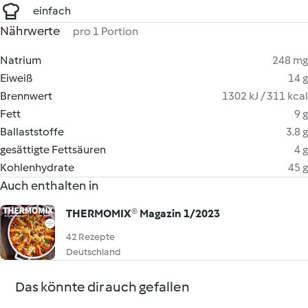
einfach
Nährwerte
pro 1 Portion
Natrium
248 mg
Eiweiß
14 g
Brennwert
1302 kJ / 311 kcal
Fett
9 g
Ballaststoffe
3.8 g
gesättigte Fettsäuren
4 g
Kohlenhydrate
45 g
Auch enthalten in
THERMOMIX® Magazin 1/2023
42 Rezepte
Deutschland
Das könnte dir auch gefallen