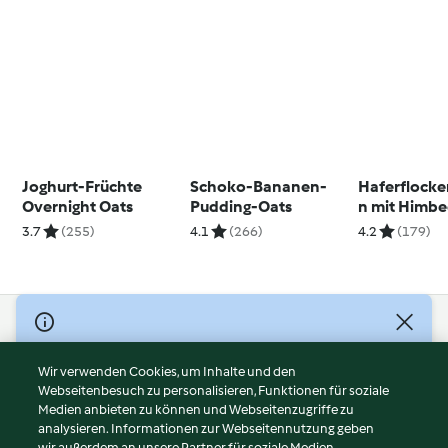
Joghurt-Früchte
Schoko-Bananen-
Haferflocke
Overnight Oats
Pudding-Oats
n mit Himb
Kokos
3.7
(255)
4.1
(266)
4.2
(179)
© Copyright 2026
Nutzungsbedingungen
Wir verwenden Cookies, um Inhalte und den
Webseitenbesuch zu personalisieren, Funktionen für soziale
Datenschutzrichtlinien
Medien anbieten zu können und Webseitenzugriffe zu
Disclaimer
analysieren. Informationen zur Webseitennutzung geben
Impressum
wir außerdem an unsere Partner für soziale Medien,