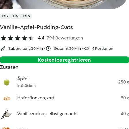
TM7
TM6
TM5
Vanille-Apfel-Pudding-Oats
4.4
794 Bewertungen
Zubereitung 10 Min
Gesamt 20 Min
4 Portionen
Kostenlos registrieren
Zutaten
Äpfel
250 g
in Stücken
Haferflocken, zart
80 g
Vanillezucker, selbst gemacht
40 g