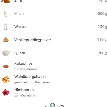
Zimt
½ TL
Milch
500 g
Wasser
130 g
Vanillepuddingpulver
1 Pck.
Quark
200 g
Kakaonibs
zum Bestreuen
Walnüsse, gehackt
geröstet, zum Bestreuen
Himbeeren
zum Garnieren