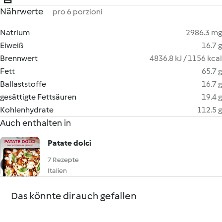
Nährwerte
pro 6 porzioni
Natrium
2986.3 mg
Eiweiß
16.7 g
Brennwert
4836.8 kJ / 1156 kcal
Fett
65.7 g
Ballaststoffe
16.7 g
gesättigte Fettsäuren
19.4 g
Kohlenhydrate
112.5 g
Auch enthalten in
Patate dolci
7 Rezepte
Italien
Das könnte dir auch gefallen