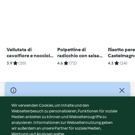
Vellutata di
Polpettine di
Risotto pere
cavolfiore e nocciole
radicchio con salsa
Castelmagn
con crostini
allo yogurt
3.9
(20)
4.6
(72)
4.3
(24)
all'Emmental
© Copyright 2026
Nutzungsbedingungen
Wir verwenden Cookies, um Inhalte und den
Webseitenbesuch zu personalisieren, Funktionen für soziale
Datenschutzrichtlinien
Medien anbieten zu können und Webseitenzugriffe zu
Disclaimer
analysieren. Informationen zur Webseitennutzung geben
Impressum
wir außerdem an unsere Partner für soziale Medien,
Werbung und Analysen weiter.