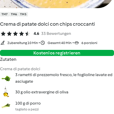
TM7
TM6
TM5
Crema di patate dolci con chips croccanti
4.6
33 Bewertungen
Zubereitung 10 Min
Gesamt 40 Min
6 porzioni
Kostenlos registrieren
Zutaten
Crema di patate dolci
3 rametti di prezzemolo fresco, le foglioline lavate ed
asciugate
30 g olio extravergine di oliva
100 g di porro
tagliato a pezzi