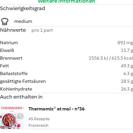
Weitere Informationen
Schwierigkeitsgrad
medium
Nährwerte
pro 1 part
Natrium
892 mg
Eiweiß
15.7 g
Brennwert
2556.3 kJ / 615.5 kcal
Fett
49.3 g
Ballaststoffe
6.3 g
gesättigte Fettsäuren
28.5 g
Kohlenhydrate
26.3 g
Auch enthalten in
Thermomix® et moi - n°36
45 Rezepte
Frankreich