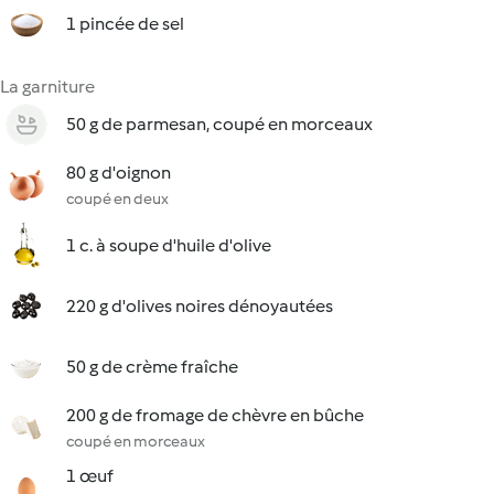
1 pincée de sel
La garniture
50 g de parmesan, coupé en morceaux
80 g d'oignon
coupé en deux
1 c. à soupe d'huile d'olive
220 g d'olives noires dénoyautées
50 g de crème fraîche
200 g de fromage de chèvre en bûche
coupé en morceaux
1 œuf