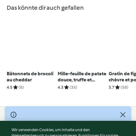
Das könnte dir auch gefallen
Bâtonnets de brocoli
Mille-feuille de patate
Gratin de fi
au cheddar
douce, truffe et
chèvre et 
beaufort
terre
4.5
(8)
4.3
(35)
3.7
(58)
© Copyright 2026
Nutzungsbedingungen
Wir verwenden Cookies, um Inhalte und den
Webseitenbesuch zu personalisieren, Funktionen für soziale