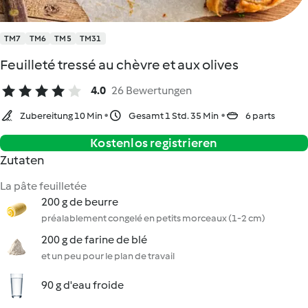
TM7
TM6
TM5
TM31
Feuilleté tressé au chèvre et aux olives
4.0
26 Bewertungen
Zubereitung 10 Min
Gesamt 1 Std. 35 Min
6 parts
Kostenlos registrieren
Zutaten
La pâte feuilletée
200 g de beurre
préalablement congelé en petits morceaux (1-2 cm)
200 g de farine de blé
et un peu pour le plan de travail
90 g d'eau froide