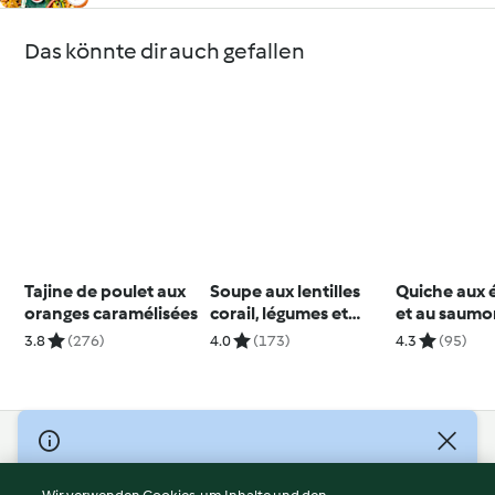
Das könnte dir auch gefallen
Tajine de poulet aux
Soupe aux lentilles
Quiche aux 
oranges caramélisées
corail, légumes et
et au saum
saucisses
3.8
(276)
4.0
(173)
4.3
(95)
© Copyright 2026
Nutzungsbedingungen