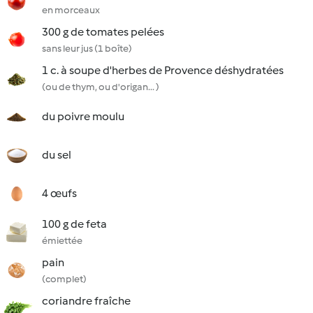
en morceaux
300 g de tomates pelées
sans leur jus (1 boîte)
1 c. à soupe d'herbes de Provence déshydratées
(ou de thym, ou d'origan... )
du poivre moulu
du sel
4 œufs
100 g de feta
émiettée
pain
(complet)
coriandre fraîche