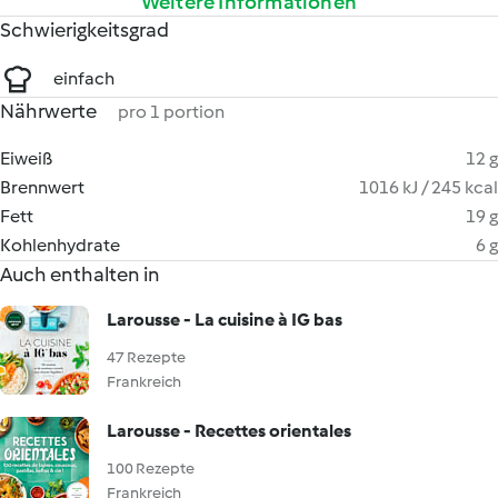
Weitere Informationen
Schwierigkeitsgrad
einfach
Nährwerte
pro 1 portion
Eiweiß
12 g
Brennwert
1016 kJ / 245 kcal
Fett
19 g
Kohlenhydrate
6 g
Auch enthalten in
Larousse - La cuisine à IG bas
47 Rezepte
Frankreich
Larousse - Recettes orientales
100 Rezepte
Frankreich