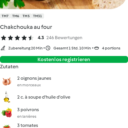
TM7
TM6
TM5
TM31
Chakchouka au four
4.3
246 Bewertungen
Zubereitung 20 Min
Gesamt 1 Std. 10 Min
4 portions
Kostenlos registrieren
Zutaten
2 oignons jaunes
en morceaux
2 c. à soupe d'huile d'olive
3 poivrons
en lanières
3 tomates