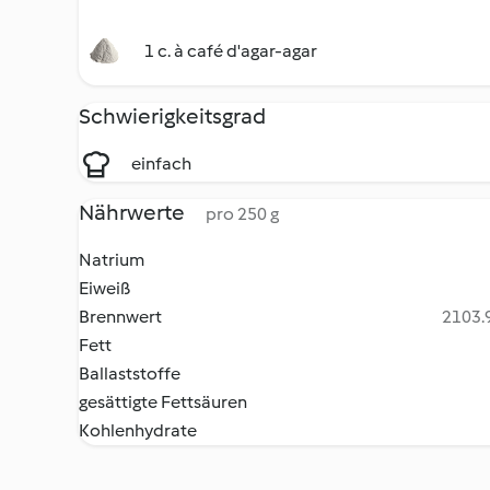
1 c. à café d'agar-agar
Schwierigkeitsgrad
einfach
Nährwerte
pro 250 g
Natrium
Eiweiß
Brennwert
2103.9
Fett
Ballaststoffe
gesättigte Fettsäuren
Kohlenhydrate