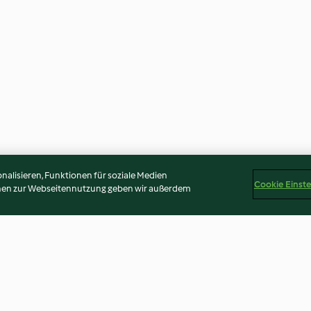
alisieren, Funktionen für soziale Medien
Cookie Einst
onen zur Webseitennutzung geben wir außerdem
Sorbet fraise-rhubarbe, coulis
Confiture frais