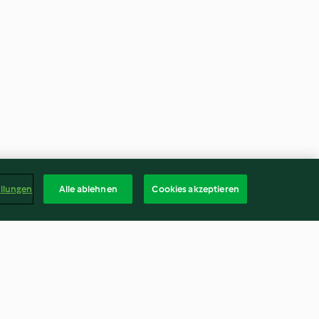
ellungen
Alle ablehnen
Cookies akzeptieren
e-gingembre
Kouglof alsacien