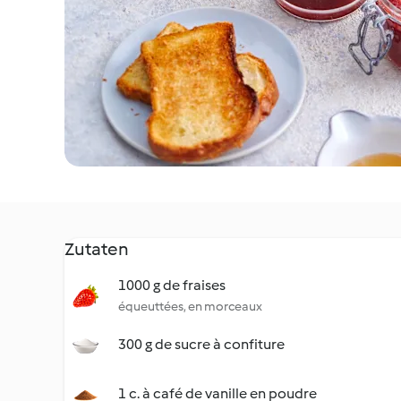
Zutaten
1000 g de fraises
équeuttées, en morceaux
300 g de sucre à confiture
1 c. à café de vanille en poudre