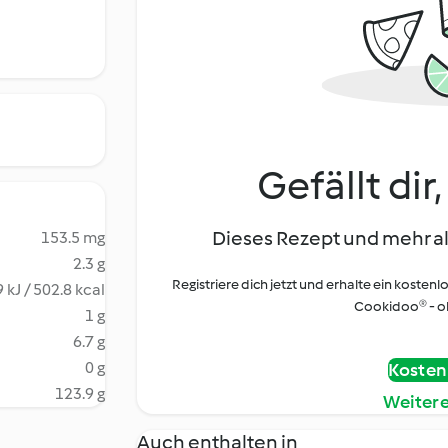
Gefällt dir
Dieses Rezept und mehr al
153.5 mg
2.3 g
Registriere dich jetzt und erhalte ein kostenl
 kJ / 502.8 kcal
Cookidoo® - oh
1 g
6.7 g
0 g
Kostenl
123.9 g
Weiter
Auch enthalten in