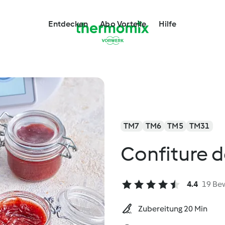
Entdecken
Abo Vorteile
Hilfe
TM7
TM6
TM5
TM31
Confiture de
4.4
19 Be
Zubereitung 20 Min